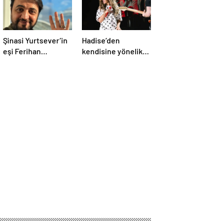
Şinasi Yurtsever’in
Hadise’den
eşi Ferihan
kendisine yönelik
Yurtsever günler
eleştirilere sert
sonra paylaşım
yanıt
yaptı