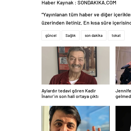
Haber Kaynak : SONDAKIKA.COM
“Yayınlanan tüm haber ve diğer içerikler i
üzerinden iletiniz. En kısa süre içerisin
güncel
Sağlık
son dakika
tokat
Aylardır tedavi gören Kadir
Jennife
İnanır’ın son hali ortaya çıktı
gelmede
geldi