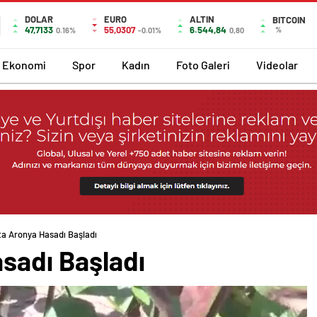
DOLAR
EURO
ALTIN
BITCOIN
47,7133
55,0307
6.544,84
%
0.16%
-0.01%
0,80
Ekonomi
Spor
Kadın
Foto Galeri
Videolar
ta Aronya Hasadı Başladı
asadı Başladı