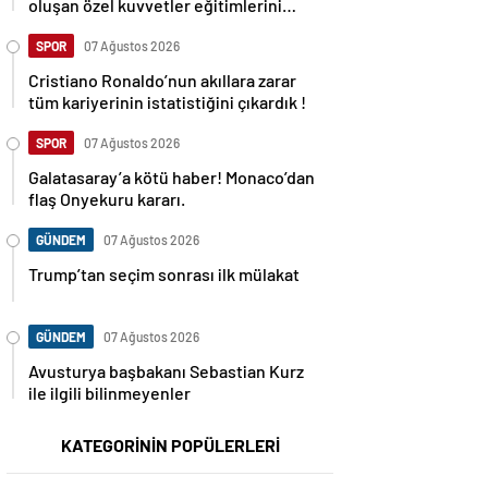
oluşan özel kuvvetler eğitimlerini
başlattı.
SPOR
07 Ağustos 2026
Cristiano Ronaldo’nun akıllara zarar
tüm kariyerinin istatistiğini çıkardık !
SPOR
07 Ağustos 2026
Galatasaray’a kötü haber! Monaco’dan
flaş Onyekuru kararı.
GÜNDEM
07 Ağustos 2026
Trump’tan seçim sonrası ilk mülakat
GÜNDEM
07 Ağustos 2026
Avusturya başbakanı Sebastian Kurz
ile ilgili bilinmeyenler
KATEGORİNİN POPÜLERLERİ