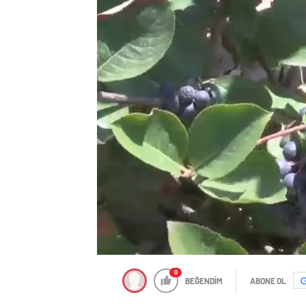
0
BEĞENDİM
ABONE OL