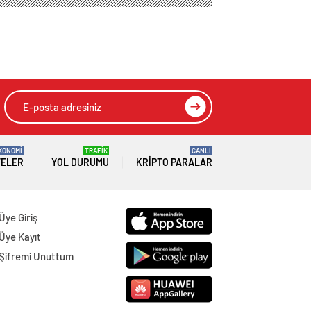
KONOMİ
TRAFİK
CANLI
TELER
YOL DURUMU
KRIPTO PARALAR
Üye Giriş
Üye Kayıt
Şifremi Unuttum