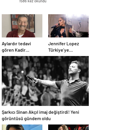
1586 kez okundu
Aylardır tedavi
Jennifer Lopez
gören Kadir
Türkiye’ye
İnanır’ın son hali
gelmeden konser
ortaya çıktı
biletlerine zam
geldi
Şarkıcı Sinan Akçıl imaj değiştirdi! Yeni
görüntüsü gündem oldu