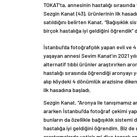
TOKAT’ta, annesinin hastalığı sırasında
Sezgin Kanat (43), ürünlerinin ilk hasa
satıldığını belirten Kanat, “Bağışıklık 
birçok hastalığa iyi geldiğini öğrendik” 
İstanbul’da fotoğrafçılık yapan evli ve
yaşayan annesi Sevim Kanat’ın 2021 yı
alternatif tıbbi ürünler araştırırken aro
hastalığı sırasında öğrendiği aronyayı 
alıp köydeki 4 dönümlük arazisine diken
ilk hasadına başladı.
Sezgin Kanat, “Aronya ile tanışmamız ann
ararken İstanbul’da fotoğraf çekimi yapt
bunların da özellikle bağışıklık sistemi
hastalığa iyi geldiğini öğrendim. Biz 
araştırmalarda yetişir mi diye toprak a