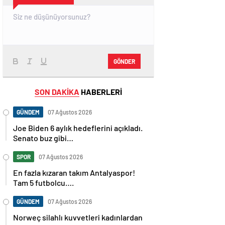
GÖNDER
SON DAKİKA
HABERLERİ
GÜNDEM
07 Ağustos 2026
Joe Biden 6 aylık hedeflerini açıkladı.
Senato buz gibi…
SPOR
07 Ağustos 2026
En fazla kızaran takım Antalyaspor!
Tam 5 futbolcu….
GÜNDEM
07 Ağustos 2026
Norweç silahlı kuvvetleri kadınlardan