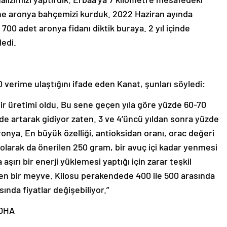
e aronya bahçemizi kurduk. 2022 Haziran ayında
 700 adet aronya fidanı diktik buraya. 2 yıl içinde
dedi.
 verime ulaştığını ifade eden Kanat, şunları söyledi:
bir üretimi oldu. Bu sene geçen yıla göre yüzde 60-70
de artarak gidiyor zaten. 3 ve 4’üncü yıldan sonra yüzde
aronya. En büyük özelliği, antioksidan oranı, orac değeri
olarak da önerilen 250 gram, bir avuç içi kadar yenmesi
şırı bir enerji yüklemesi yaptığı için zarar teşkil
tilen bir meyve. Kilosu perakendede 400 ile 500 arasında
ında fiyatlar değişebiliyor.”
-DHA