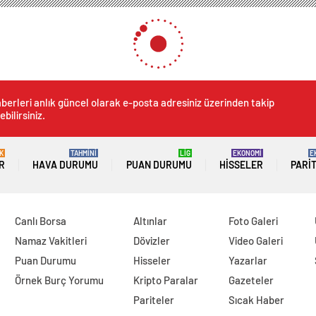
berleri anlık güncel olarak e-posta adresiniz üzerinden takip
ebilirsiniz.
K
TAHMİNİ
LİG
EKONOMİ
E
R
HAVA DURUMU
PUAN DURUMU
HISSELER
PARI
Canlı Borsa
Altınlar
Foto Galeri
Namaz Vakitleri
Dövizler
Video Galeri
Puan Durumu
Hisseler
Yazarlar
Örnek Burç Yorumu
Kripto Paralar
Gazeteler
Pariteler
Sıcak Haber