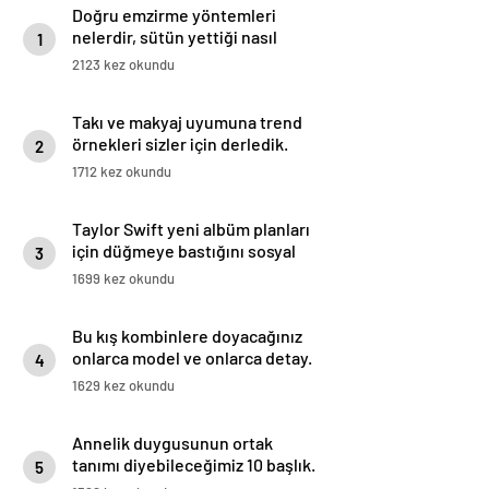
Doğru emzirme yöntemleri
nelerdir, sütün yettiği nasıl
1
anlaşılır?
2123 kez okundu
Takı ve makyaj uyumuna trend
örnekleri sizler için derledik.
2
1712 kez okundu
Taylor Swift yeni albüm planları
için düğmeye bastığını sosyal
3
medyadan duyurdu!
1699 kez okundu
Bu kış kombinlere doyacağınız
onlarca model ve onlarca detay.
4
1629 kez okundu
Annelik duygusunun ortak
tanımı diyebileceğimiz 10 başlık.
5