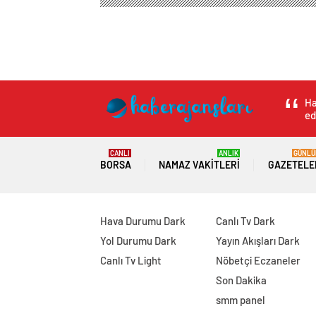
Ha
ed
CANLI
ANLIK
GÜNLÜ
BORSA
NAMAZ VAKITLERI
GAZETELE
Hava Durumu Dark
Canlı Tv Dark
Yol Durumu Dark
Yayın Akışları Dark
Canlı Tv Light
Nöbetçi Eczaneler
Son Dakika
smm panel