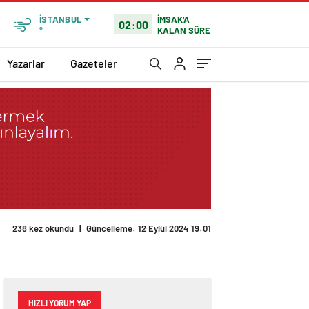
İMSAK'A
İSTANBUL
02:00
KALAN SÜRE
°
Yazarlar
Gazeteler
238 kez okundu
|
Güncelleme: 12 Eylül 2024 19:01
HIZLI YORUM YAP