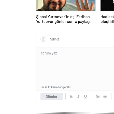
Şinasi Yurtsever’in eşi Ferihan
Hadise’
Yurtsever günler sonra paylaşım
eleştiri
yaptı
En az 10 karakter gerekli
Gönder