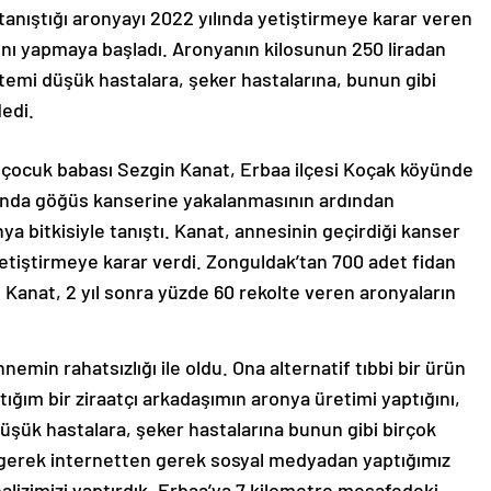
 tanıştığı aronyayı 2022 yılında yetiştirmeye karar veren
dını yapmaya başladı. Aronyanın kilosunun 250 liradan
sistemi düşük hastalara, şeker hastalarına, bunun gibi
dedi.
 4 çocuk babası Sezgin Kanat, Erbaa ilçesi Koçak köyünde
lında göğüs kanserine yakalanmasının ardından
nya bitkisiyle tanıştı. Kanat, annesinin geçirdiği kanser
yetiştirmeye karar verdi. Zonguldak’tan 700 adet fidan
 Kanat, 2 yıl sonra yüzde 60 rekolte veren aronyaların
emin rahatsızlığı ile oldu. Ona alternatif tıbbi bir ürün
ığım bir ziraatçı arkadaşımın aronya üretimi yaptığını,
 düşük hastalara, şeker hastalarına bunun gibi birçok
de gerek internetten gerek sosyal medyadan yaptığımız
nalizimizi yaptırdık. Erbaa’ya 7 kilometre mesafedeki