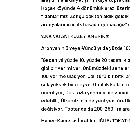
Koçak köyünde 4 dönümlük arazi üzerin
fidanlarımızı Zonguldak’tan aldık geldik.
aronyalarımızın ilk hasadını yapacağız” 
‘ANA VATANI KUZEY AMERİKA’
Aronyanın 3 veya 4’üncü yılda yüzde 100
“Geçen yıl yüzde 10, yüzde 20 tadımlık 
gibi bir verimi var. Önümüzdeki seneler
100 verime ulaşıyor. Çalı türü bir bitki 
çok yüksek bir meyve. Günlük kullanım 
öneriliyor. Çok fazla yenmesi de vücuda a
edebilir. Ülkemiz için de yeni yeni üre
değişiyor. Toptanda da 200-250 lira aras
Haber-Kamera: İbrahim UĞUR/TOKAT