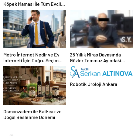
Köpek Maması İle Tüm Evcil
Hayvan Ürünleri
Metro İnternet Nedir ve Ev
25 Yıllık Miras Davasında
İnterneti İçin Doğru Seçim
Gözler Temmuz Ayındaki
Nasıl Yapılır
Karar Duruşmasına Çevrildi
Robotik Üroloji Ankara
Osmanzadem ile Katkısız ve
Doğal Beslenme Dönemi