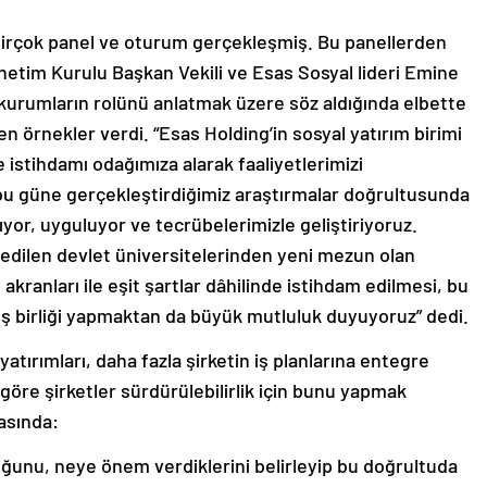
 birçok panel ve oturum gerçekleşmiş. Bu panellerden
netim Kurulu Başkan Vekili ve Esas Sosyal lideri Emine
 kurumların rolünü anlatmak üzere söz aldığında elbette
n örnekler verdi. “Esas Holding’in sosyal yatırım birimi
istihdamı odağımıza alarak faaliyetlerimizi
 güne gerçekleştirdiğimiz araştırmalar doğrultusunda
ıyor, uyguluyor ve tecrübelerimizle geliştiriyoruz.
 edilen devlet üniversitelerinden yeni mezun olan
akranları ile eşit şartlar dâhilinde istihdam edilmesi, bu
iş birliği yapmaktan da büyük mutluluk duyuyoruz” dedi.
 yatırımları, daha fazla şirketin iş planlarına entegre
öre şirketler sürdürülebilirlik için bunu yapmak
asında:
uğunu, neye önem verdiklerini belirleyip bu doğrultuda