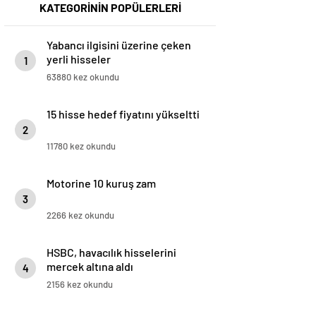
KATEGORİNİN POPÜLERLERİ
Yabancı ilgisini üzerine çeken
yerli hisseler
1
63880 kez okundu
15 hisse hedef fiyatını yükseltti
2
11780 kez okundu
Motorine 10 kuruş zam
3
2266 kez okundu
HSBC, havacılık hisselerini
mercek altına aldı
4
2156 kez okundu