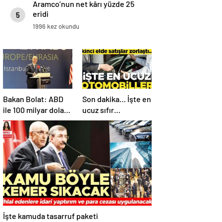
Aramco’nun net kârı yüzde 25
eridi
5
1996 kez okundu
Bakan Bolat: ABD
Son dakika… İşte en
ile 100 milyar dolar
ucuz sıfır
ticaret hacmini
otomobiller…
gerçekleştirebiliriz
Mutlaka pazarlık
edin
İşte kamuda tasarruf paketi