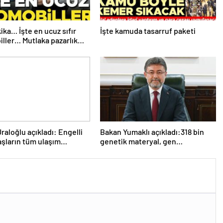
ika… İşte en ucuz sıfır
İşte kamuda tasarruf paketi
ller… Mutlaka pazarlık
raloğlu açıkladı: Engelli
Bakan Yumaklı açıkladı:318 bin
şların tüm ulaşım
genetik materyal, gen
arını karşılayacağız
bankalarımızda koruma altında