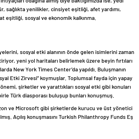
 ihtiyaçları odağına almış diye baktığımızda ise, yedi
 sağlıkta yenilikler, cinsiyet eşitliği, afet yardımı,
sat eşitliği, sosyal ve ekonomik kalkınma.
lerini, sosyal etki alanının önde gelen isimlerini zaman
riyor, yeni yol haritaları belirlemek üzere beyin fırtıları
talarda New York Times Center’da yapıldı. Buluşmanın
syal Etki Zirvesi” koymuşlar. Toplumsal fayda için yapay
nemi, şirketler ve yarattıkları sosyal etki gibi konuları
birle Türk diasporası buluşup bunları konuşmuş.
on ve Microsoft gibi şirketlerde kurucu ve üst yönetici
almış. Açılış konuşmasını Turkish Philanthropy Funds Eş