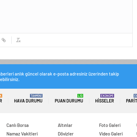
berleri anlık güncel olarak e-posta adresiniz üzerinden takip
ebilirsiniz.
K
TAHMİNİ
LİG
EKONOMİ
E
R
HAVA DURUMU
PUAN DURUMU
HISSELER
PARI
Canlı Borsa
Altınlar
Foto Galeri
Namaz Vakitleri
Dövizler
Video Galeri