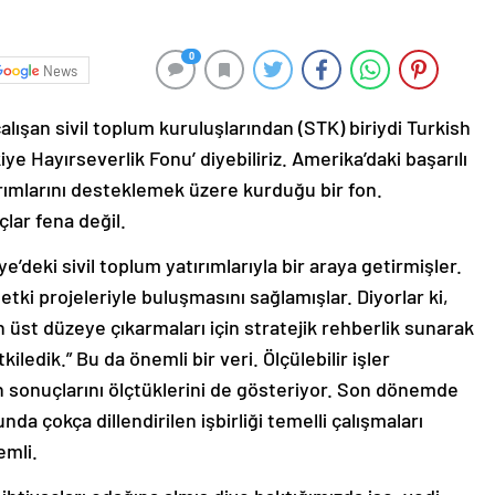
0
News
lışan sivil toplum kuruluşlarından (STK) biriydi Turkish
e Hayırseverlik Fonu’ diyebiliriz. Amerika’daki başarılı
ırımlarını desteklemek üzere kurduğu bir fon.
lar fena değil.
ye’deki sivil toplum yatırımlarıyla bir araya getirmişler.
etki projeleriyle buluşmasını sağlamışlar. Diyorlar ki,
en üst düzeye çıkarmaları için stratejik rehberlik sunarak
ledik.” Bu da önemli bir veri. Ölçülebilir işler
şin sonuçlarını ölçtüklerini de gösteriyor. Son dönemde
da çokça dillendirilen işbirliği temelli çalışmaları
emli.