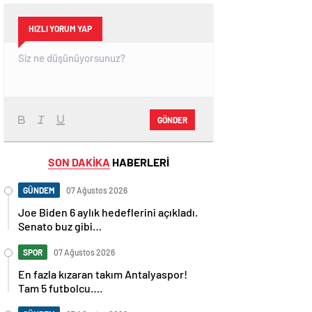
HIZLI YORUM YAP
GÖNDER
SON DAKİKA
HABERLERİ
GÜNDEM
07 Ağustos 2026
Joe Biden 6 aylık hedeflerini açıkladı.
Senato buz gibi…
SPOR
07 Ağustos 2026
En fazla kızaran takım Antalyaspor!
Tam 5 futbolcu….