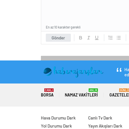
En az 10 karakter gerekli
Gönder
Ha
ed
CANLI
ANLIK
GÜNLÜ
BORSA
NAMAZ VAKITLERI
GAZETELE
Hava Durumu Dark
Canlı Tv Dark
Yol Durumu Dark
Yayın Akışları Dark