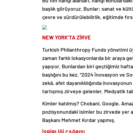
Bu fon hangi alanları, hangi konulardaki
başlık görüyoruz. Bunlar; sanat ve kültür,
çevre ve sürdürülebilirlik, eğitimde fır
NEW YORK’TA ZİRVE
Turkish Philanthropy Funds yönetimi üye
zaman farklı lokasyonlarda bir araya geti
yapıyor. Bunlardan biri geçtiğimiz haf
başlığını bu kez, “2024 İnovasyon ve So
zekâ, afet dayanıklılığında inovasyonun ö
tartışmış zirveye gelenler. Medyatik ta
Kimler katılmış? Chobani, Google, Amaz
pozisyonundaki isimler bu zirvede yer 
Başkanı Mehmet Kırdar yapmış.
İŞBİRLİĞİ ÇAĞRISI