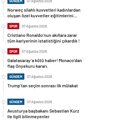
GÜNDEM
07 Ağustos 2026
Norweç silahlı kuvvetleri kadınlardan
oluşan özel kuvvetler eğitimlerini
başlattı.
SPOR
07 Ağustos 2026
Cristiano Ronaldo’nun akıllara zarar
tüm kariyerinin istatistiğini çıkardık !
SPOR
07 Ağustos 2026
Galatasaray’a kötü haber! Monaco’dan
flaş Onyekuru kararı.
GÜNDEM
07 Ağustos 2026
Trump’tan seçim sonrası ilk mülakat
GÜNDEM
07 Ağustos 2026
Avusturya başbakanı Sebastian Kurz
ile ilgili bilinmeyenler