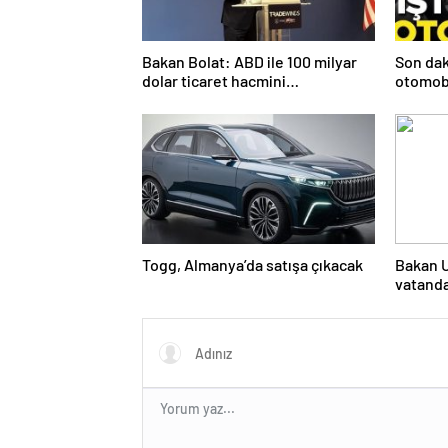
Bakan Bolat: ABD ile 100 milyar
Son dak
dolar ticaret hacmini
otomobi
gerçekleştirebiliriz
edin
Togg, Almanya’da satışa çıkacak
Bakan U
vatanda
ihtiyaçl