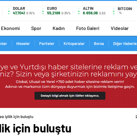
DOLAR
EURO
ALTIN
BITCOIN
47,7041
55,2198
6.656,06
%
0.15%
0.35%
2,52
Ekonomi
Spor
Kadın
Foto Galeri
Videolar
ınlar
Hisseler
Pariteler
Kritoparalar
Borsa
Diğer Haberle
ı iyilik için buluştu
lik için buluştu