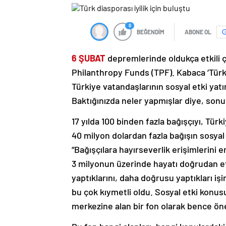
0
BEĞENDİM
ABONE OL
6 ŞUBAT
depremlerinde oldukça etkili ça
Philanthropy Funds (TPF). Kabaca ‘Türkiy
Türkiye vatandaşlarının sosyal etki yat
Baktığınızda neler yapmışlar diye, sonuç
17 yılda 100 binden fazla bağışçıyı, Türki
40 milyon dolardan fazla bağışın sosyal 
“Bağışçılara hayırseverlik erişimlerini 
3 milyonun üzerinde hayatı doğrudan etki
yaptıklarını, daha doğrusu yaptıkları i
bu çok kıymetli oldu. Sosyal etki konusun
merkezine alan bir fon olarak bence ön