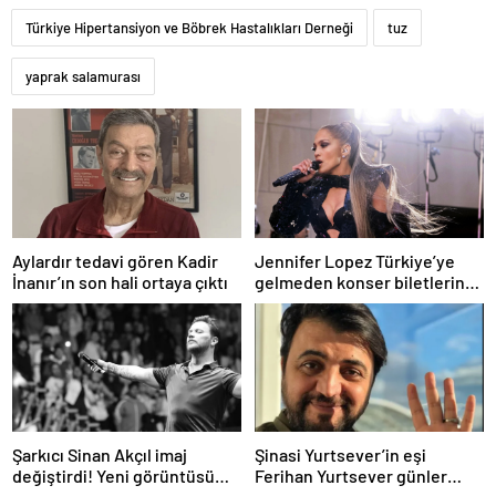
Türkiye Hipertansiyon ve Böbrek Hastalıkları Derneği
tuz
yaprak salamurası
Aylardır tedavi gören Kadir
Jennifer Lopez Türkiye’ye
İnanır’ın son hali ortaya çıktı
gelmeden konser biletlerine
zam geldi
Şarkıcı Sinan Akçıl imaj
Şinasi Yurtsever’in eşi
değiştirdi! Yeni görüntüsü
Ferihan Yurtsever günler