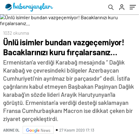
1032 okunma
Ünlü isimler bundan vazgeçemiyor!
Bacaklarınızı kuru fırçalarsanız…
Ermenistan'a verdiği Karabağ mesajında “ Dağlık
Karabağ ve çevresindeki bölgeler Azerbaycan
Cumhuriyeti'nin ayrılmaz bir parçasıdır” dedi. İstifa
çağrılarını kabul etmeyen Başbakan Paşinyan Dağlık
karabağ'ın sözde lideri Arayik Harutyunyan'la
görüştü. Ermenistan'a verdiği desteği saklamayan
Fransa Cumhurbaşkanı Macron ise dikkat çeken bir
ziyaret gerçekleştirdi.
27 Kasım 2020 17:13
ABONE OL
News