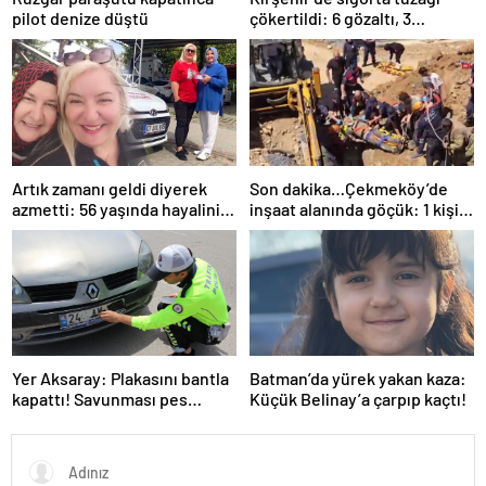
pilot denize düştü
çökertildi: 6 gözaltı, 3
tutuklama
Artık zamanı geldi diyerek
Son dakika…Çekmeköy’de
azmetti: 56 yaşında hayalini
inşaat alanında göçük: 1 kişi
kurduğu ehliyete kavuştu
hayatını kaybetti
Yer Aksaray: Plakasını bantla
Batman’da yürek yakan kaza:
kapattı! Savunması pes
Küçük Belinay’a çarpıp kaçtı!
dedirtti