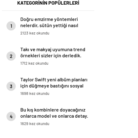
KATEGORİNİN POPÜLERLERİ
Doğru emzirme yöntemleri
nelerdir, sütün yettiği nasıl
1
anlaşılır?
2123 kez okundu
Takı ve makyaj uyumuna trend
örnekleri sizler için derledik.
2
1712 kez okundu
Taylor Swift yeni albüm planları
için düğmeye bastığını sosyal
3
medyadan duyurdu!
1698 kez okundu
Bu kış kombinlere doyacağınız
onlarca model ve onlarca detay.
4
1629 kez okundu