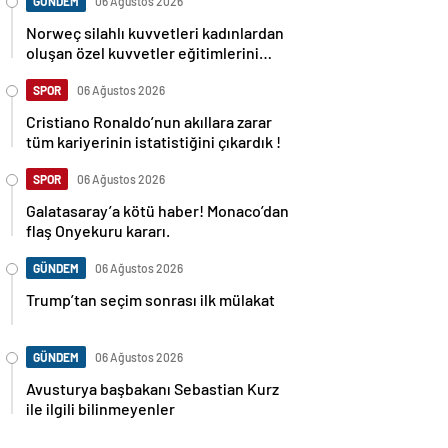
GÜNDEM
06 Ağustos 2026
Norweç silahlı kuvvetleri kadınlardan
oluşan özel kuvvetler eğitimlerini
başlattı.
SPOR
06 Ağustos 2026
Cristiano Ronaldo’nun akıllara zarar
tüm kariyerinin istatistiğini çıkardık !
SPOR
06 Ağustos 2026
Galatasaray’a kötü haber! Monaco’dan
flaş Onyekuru kararı.
GÜNDEM
06 Ağustos 2026
Trump’tan seçim sonrası ilk mülakat
GÜNDEM
06 Ağustos 2026
Avusturya başbakanı Sebastian Kurz
ile ilgili bilinmeyenler