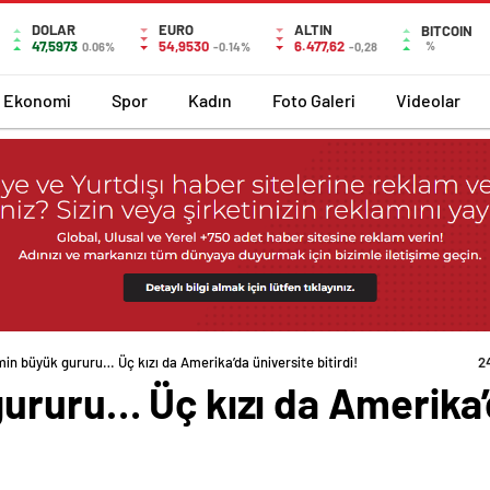
DOLAR
EURO
ALTIN
BITCOIN
47,5973
54,9530
6.477,62
%
0.06%
-0.14%
-0,28
Ekonomi
Spor
Kadın
Foto Galeri
Videolar
min büyük gururu… Üç kızı da Amerika’da üniversite bitirdi!
2
ururu… Üç kızı da Amerika’