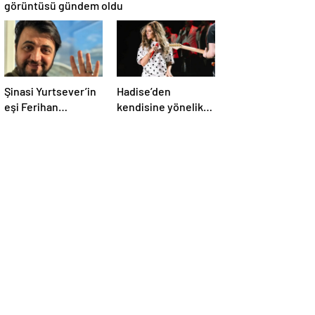
görüntüsü gündem oldu
Şinasi Yurtsever’in
Hadise’den
eşi Ferihan
kendisine yönelik
Yurtsever günler
eleştirilere sert
sonra paylaşım
yanıt
yaptı