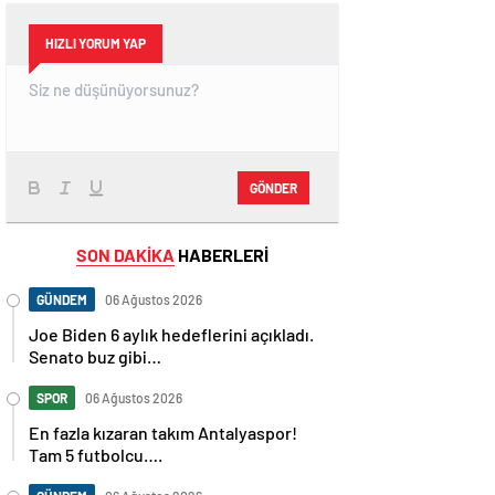
HIZLI YORUM YAP
GÖNDER
SON DAKİKA
HABERLERİ
GÜNDEM
06 Ağustos 2026
Joe Biden 6 aylık hedeflerini açıkladı.
Senato buz gibi…
SPOR
06 Ağustos 2026
En fazla kızaran takım Antalyaspor!
Tam 5 futbolcu….