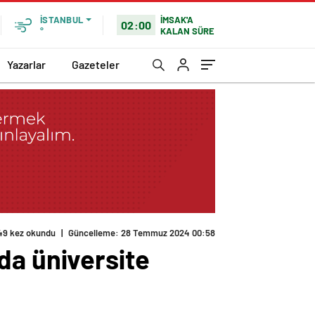
İMSAK'A
İSTANBUL
02:00
KALAN SÜRE
°
Yazarlar
Gazeteler
49 kez okundu
|
Güncelleme: 28 Temmuz 2024 00:58
da üniversite