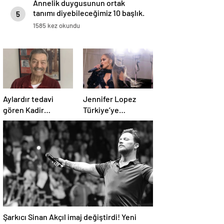
Annelik duygusunun ortak
tanımı diyebileceğimiz 10 başlık.
5
1585 kez okundu
Aylardır tedavi
Jennifer Lopez
gören Kadir
Türkiye’ye
İnanır’ın son hali
gelmeden konser
ortaya çıktı
biletlerine zam
geldi
Şarkıcı Sinan Akçıl imaj değiştirdi! Yeni