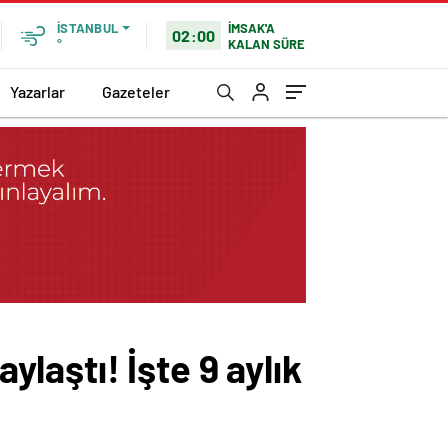
İMSAK'A
İSTANBUL
02:00
KALAN SÜRE
°
Yazarlar
Gazeteler
ylaştı! İşte 9 aylık