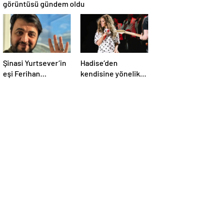
görüntüsü gündem oldu
Şinasi Yurtsever’in
Hadise’den
eşi Ferihan
kendisine yönelik
Yurtsever günler
eleştirilere sert
sonra paylaşım
yanıt
yaptı