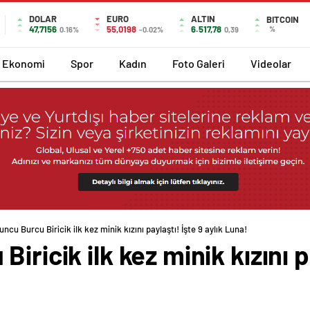
DOLAR
EURO
ALTIN
BITCOIN
47,7156
55,0198
6.517,78
%
0.16%
-0.02%
0,39
Ekonomi
Spor
Kadın
Foto Galeri
Videolar
uncu Burcu Biricik ilk kez minik kızını paylaştı! İşte 9 aylık Luna!
ricik ilk kez minik kızını pa