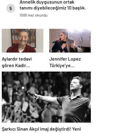
Annelik duygusunun ortak
tanımı diyebileceğimiz 10 başlık.
5
1585 kez okundu
Aylardır tedavi
Jennifer Lopez
gören Kadir
Türkiye’ye
İnanır’ın son hali
gelmeden konser
ortaya çıktı
biletlerine zam
geldi
Şarkıcı Sinan Akçıl imaj değiştirdi! Yeni