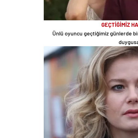
GEÇTİĞİMİZ H
Ünlü oyuncu geçtiğimiz günlerde bir
duygusa