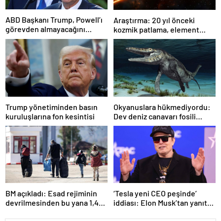
ABD Başkanı Trump, Powell’ı
Araştırma: 20 yıl önceki
görevden almayacağını
kozmik patlama, element
söyledi
oluşumunda önemli rol
oynuyor
Trump yönetiminden basın
Okyanuslara hükmediyordu:
kuruluşlarına fon kesintisi
Dev deniz canavarı fosili
bulundu
BM açıkladı: Esad rejiminin
‘Tesla yeni CEO peşinde’
devrilmesinden bu yana 1,4
iddiası: Elon Musk’tan yanıt
milyondan fazla Suriyeli
geldi!