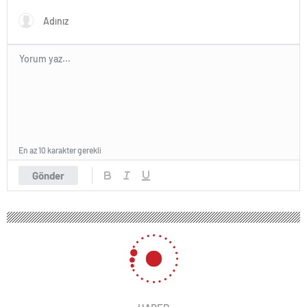
ülkelerine döndü
En az 10 karakter gerekli
Gönder
183 okunma
AGD Kayseri Şubesi’nden medya ve
manipülasyon konferansı