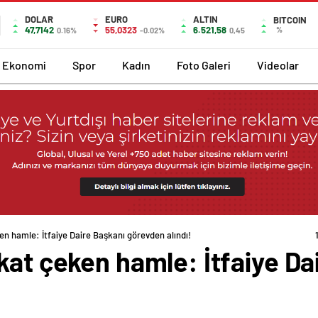
DOLAR
EURO
ALTIN
BITCOIN
47,7142
55,0323
6.521,58
%
0.16%
-0.02%
0,45
Ekonomi
Spor
Kadın
Foto Galeri
Videolar
en hamle: İtfaiye Daire Başkanı görevden alındı!
kat çeken hamle: İtfaiye Da