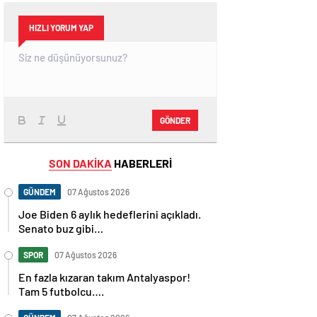
HIZLI YORUM YAP
GÖNDER
SON DAKİKA
HABERLERİ
GÜNDEM
07 Ağustos 2026
Joe Biden 6 aylık hedeflerini açıkladı.
Senato buz gibi…
SPOR
07 Ağustos 2026
En fazla kızaran takım Antalyaspor!
Tam 5 futbolcu….