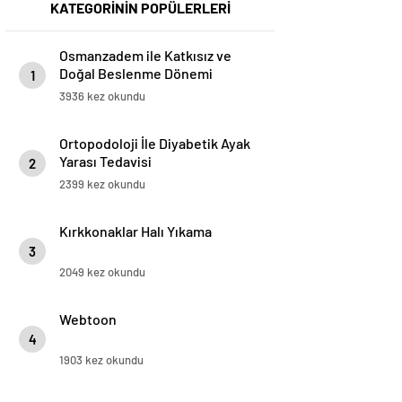
KATEGORİNİN POPÜLERLERİ
Osmanzadem ile Katkısız ve
Doğal Beslenme Dönemi
1
3936 kez okundu
Ortopodoloji İle Diyabetik Ayak
Yarası Tedavisi
2
2399 kez okundu
Kırkkonaklar Halı Yıkama
3
2049 kez okundu
Webtoon
4
1903 kez okundu