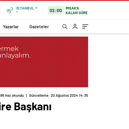
İMSAK'A
İSTANBUL
02:00
KALAN SÜRE
°
Yazarlar
Gazeteler
ire Başkanı