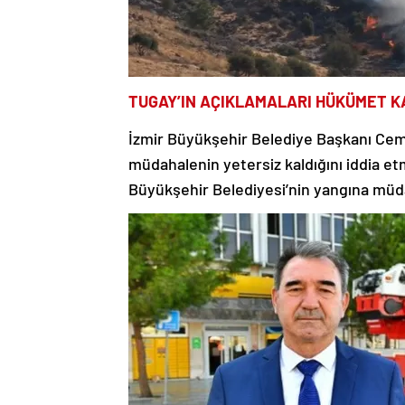
TUGAY’IN AÇIKLAMALARI HÜKÜMET 
İzmir Büyükşehir Belediye Başkanı Cem
müdahalenin yetersiz kaldığını iddia e
Büyükşehir Belediyesi’nin yangına müdah