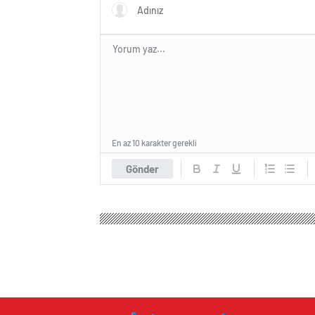
En az 10 karakter gerekli
Gönder
Haber Ajansları
Genel
Enkazdan çıkan futbolcu 
Enkazdan çıkan fu