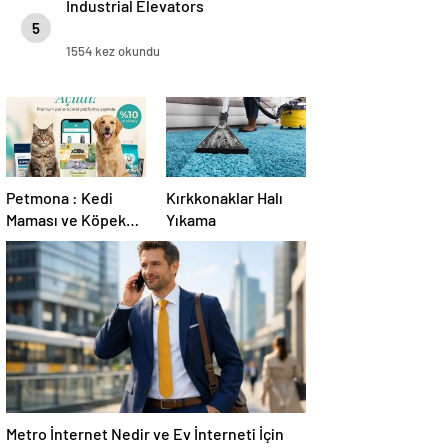
Industrial Elevators
5
1554 kez okundu
Petmona : Kedi
Kırkkonaklar Halı
Maması ve Köpek
Yıkama
Maması İle Tüm
Evcil Hayvan
Ürünleri
Metro İnternet Nedir ve Ev İnterneti İçin