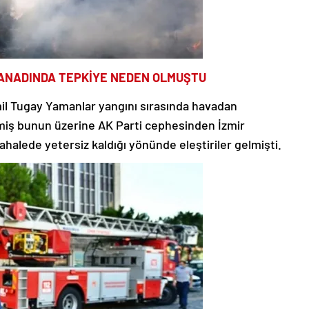
KANADINDA TEPKİYE NEDEN OLMUŞTU
il Tugay Yamanlar yangını sırasında havadan
tmiş bunun üzerine AK Parti cephesinden İzmir
alede yetersiz kaldığı yönünde eleştiriler gelmişti.