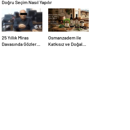
Doğru Seçim Nasıl Yapılır
25 Yıllık Miras
Osmanzadem ile
Davasında Gözler
Katkısız ve Doğal
Temmuz Ayındaki
Beslenme Dönemi
Karar Duruşmasına
Çevrildi