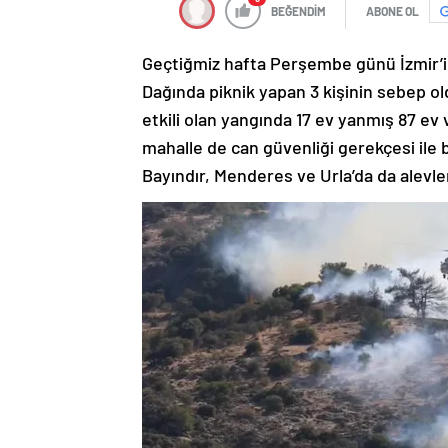
BEĞENDİM
ABONE OL
Geçtiğmiz hafta Perşembe günü İzmir’in 
Dağında piknik yapan 3 kişinin sebep o
etkili olan yangında 17 ev yanmış 87 ev v
mahalle de can güvenliği gerekçesi ile b
Bayındır, Menderes ve Urla’da da alevler