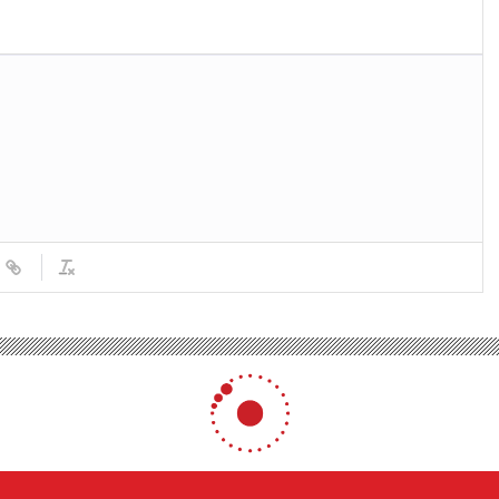
Görkem kaleye geçti
tbolcu Görkem kaleye geçti