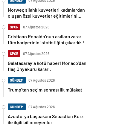
GÜNDEM
07 Ağustos 2026
Norweç silahlı kuvvetleri kadınlardan
oluşan özel kuvvetler eğitimlerini
başlattı.
SPOR
07 Ağustos 2026
Cristiano Ronaldo’nun akıllara zarar
tüm kariyerinin istatistiğini çıkardık !
SPOR
07 Ağustos 2026
Galatasaray’a kötü haber! Monaco’dan
flaş Onyekuru kararı.
GÜNDEM
07 Ağustos 2026
Trump’tan seçim sonrası ilk mülakat
GÜNDEM
07 Ağustos 2026
Avusturya başbakanı Sebastian Kurz
ile ilgili bilinmeyenler