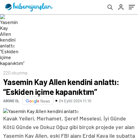
220 okunma
Yasemin Kay Allen kendini anlattı:
“Eskiden içime kapanıktım”
24 Eylül 2024 11:10
ABONE OL
News
Kavak Yelleri, Merhamet, Şeref Meselesi, İyi Günde
Kötü Günde ve Dokuz Oğuz gibi birçok projede yer alan
Yasemin Kay Allen, eski FBI ajanı Erdal Kaya ile şubatta