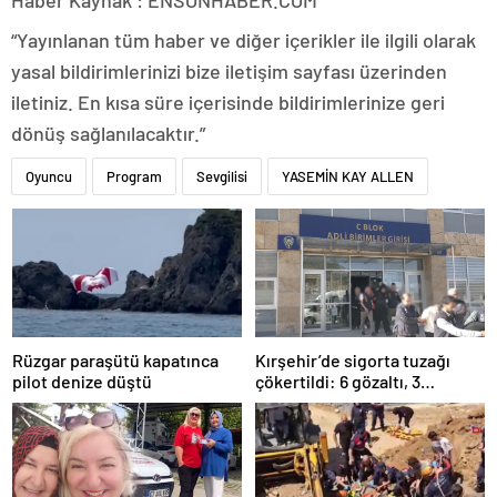
Haber Kaynak : ENSONHABER.COM
“Yayınlanan tüm haber ve diğer içerikler ile ilgili olarak
yasal bildirimlerinizi bize iletişim sayfası üzerinden
iletiniz. En kısa süre içerisinde bildirimlerinize geri
dönüş sağlanılacaktır.”
Oyuncu
Program
Sevgilisi
YASEMİN KAY ALLEN
Rüzgar paraşütü kapatınca
Kırşehir’de sigorta tuzağı
pilot denize düştü
çökertildi: 6 gözaltı, 3
tutuklama