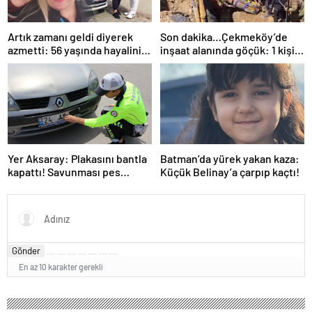
Artık zamanı geldi diyerek
Son dakika…Çekmeköy’de
azmetti: 56 yaşında hayalini
inşaat alanında göçük: 1 kişi
kurduğu ehliyete kavuştu
hayatını kaybetti
Yer Aksaray: Plakasını bantla
Batman’da yürek yakan kaza:
kapattı! Savunması pes
Küçük Belinay’a çarpıp kaçtı!
dedirtti
Gönder
En az 10 karakter gerekli