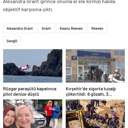
Alexandra Grant girince onunla el ele kırmızı halıda
objektif karşısına çıktı.
Alexandra Grant
Grant
Keanu Reeves
Reeves
Sevgili
Rüzgar paraşütü kapatınca
Kırşehir’de sigorta tuzağı
pilot denize düştü
çökertildi: 6 gözaltı, 3
tutuklama