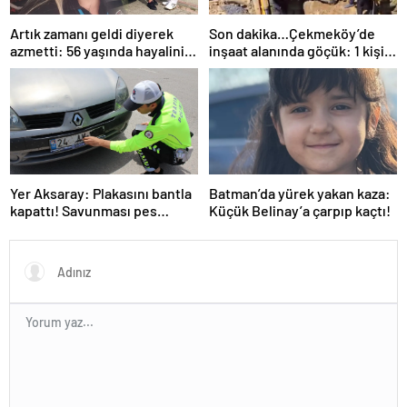
Artık zamanı geldi diyerek
Son dakika…Çekmeköy’de
azmetti: 56 yaşında hayalini
inşaat alanında göçük: 1 kişi
kurduğu ehliyete kavuştu
hayatını kaybetti
Yer Aksaray: Plakasını bantla
Batman’da yürek yakan kaza:
kapattı! Savunması pes
Küçük Belinay’a çarpıp kaçtı!
dedirtti