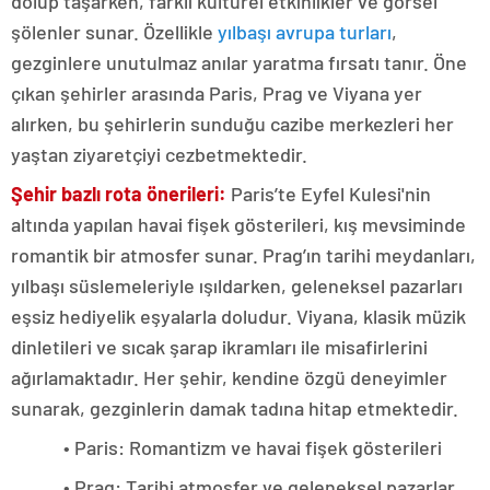
dolup taşarken, farklı kültürel etkinlikler ve görsel
şölenler sunar. Özellikle
yılbaşı avrupa turları
,
gezginlere unutulmaz anılar yaratma fırsatı tanır. Öne
çıkan şehirler arasında Paris, Prag ve Viyana yer
alırken, bu şehirlerin sunduğu cazibe merkezleri her
yaştan ziyaretçiyi cezbetmektedir.
Şehir bazlı rota önerileri:
Paris’te Eyfel Kulesi'nin
altında yapılan havai fişek gösterileri, kış mevsiminde
romantik bir atmosfer sunar. Prag’ın tarihi meydanları,
yılbaşı süslemeleriyle ışıldarken, geleneksel pazarları
eşsiz hediyelik eşyalarla doludur. Viyana, klasik müzik
dinletileri ve sıcak şarap ikramları ile misafirlerini
ağırlamaktadır. Her şehir, kendine özgü deneyimler
sunarak, gezginlerin damak tadına hitap etmektedir.
• Paris: Romantizm ve havai fişek gösterileri
• Prag: Tarihi atmosfer ve geleneksel pazarlar