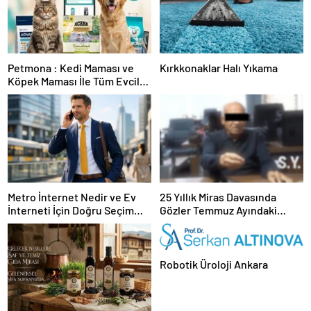
Petmona : Kedi Maması ve
Kırkkonaklar Halı Yıkama
Köpek Maması İle Tüm Evcil
Hayvan Ürünleri
Metro İnternet Nedir ve Ev
25 Yıllık Miras Davasında
İnterneti İçin Doğru Seçim
Gözler Temmuz Ayındaki
Nasıl Yapılır
Karar Duruşmasına Çevrildi
Robotik Üroloji Ankara