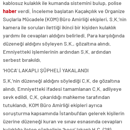
kablosuz kulaklık ile kumanda sistemini bulup, polise
haber
verdi. İnceleme başlatan Kaçakçılık ve Organize
Suçlarla Mücadele (KOM) Büro Amirliği ekipleri, S.K.’nin
kamera ile soruları ilettiği ikinci bir kişiden kulaklık
yardımı ile cevapları aldığını belirledi. Para karşılığında
düzeneği aldığını söyleyen S.K., gözaltına alındı.
Emniyetteki işlemlerinin ardından S.K. ardından
serbest bırakıldı.
‘HOCA’ LAKAPLI ŞÜPHELİ YAKALANDI
S.K.’nin düzeneği aldığını söylediği C.K. de gözaltına
alındı. Emniyetteki ifadesi tamamlanan C.K. adliyeye
sevk edildi. C.K. çıkarıldığı mahkeme tarafından
tutuklandı. KOM Büro Amirliği ekipleri ayrıca
soruşturma kapsamında İstanbul’dan gelerek kişilerin
üzerine düzeneği kuran ve sınav esnasında cevapları
kulaklığa ileten şüphelinin ‘hoca’ lakaplı H.Ç. (28)