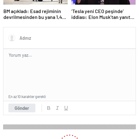
BM açıkladı: Esad rejiminin
‘Tesla yeni CEO peşinde’
devrilmesinden bu yana 1,4
iddiası: Elon Musk’tan yanıt
milyondan fazla Suriyeli
geldi!
ülkelerine döndü
En az 10 karakter gerekli
Gönder