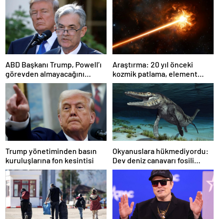
ABD Başkanı Trump, Powell’ı
Araştırma: 20 yıl önceki
görevden almayacağını
kozmik patlama, element
söyledi
oluşumunda önemli rol
oynuyor
Trump yönetiminden basın
Okyanuslara hükmediyordu:
kuruluşlarına fon kesintisi
Dev deniz canavarı fosili
bulundu