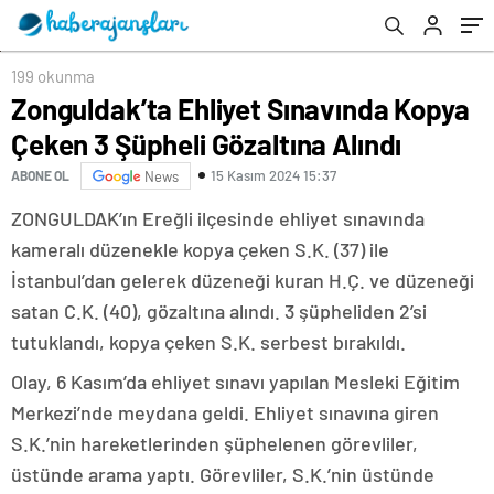
199 okunma
Zonguldak’ta Ehliyet Sınavında Kopya
Çeken 3 Şüpheli Gözaltına Alındı
15 Kasım 2024 15:37
ABONE OL
News
ZONGULDAK’ın Ereğli ilçesinde ehliyet sınavında
kameralı düzenekle kopya çeken S.K. (37) ile
İstanbul’dan gelerek düzeneği kuran H.Ç. ve düzeneği
satan C.K. (40), gözaltına alındı. 3 şüpheliden 2’si
tutuklandı, kopya çeken S.K. serbest bırakıldı.
Olay, 6 Kasım’da ehliyet sınavı yapılan Mesleki Eğitim
Merkezi’nde meydana geldi. Ehliyet sınavına giren
S.K.’nin hareketlerinden şüphelenen görevliler,
üstünde arama yaptı. Görevliler, S.K.’nin üstünde