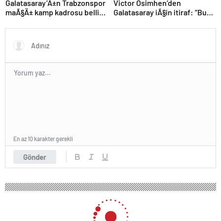
Galatasaray’Ä±n Trabzonspor
Victor Osimhen’den
maÃ§Ä± kamp kadrosu belli
Galatasaray iÃ§in itiraf: “Bu
oldu: Tek eksik
kadar strese gerek yoktu”
En az 10 karakter gerekli
Gönder