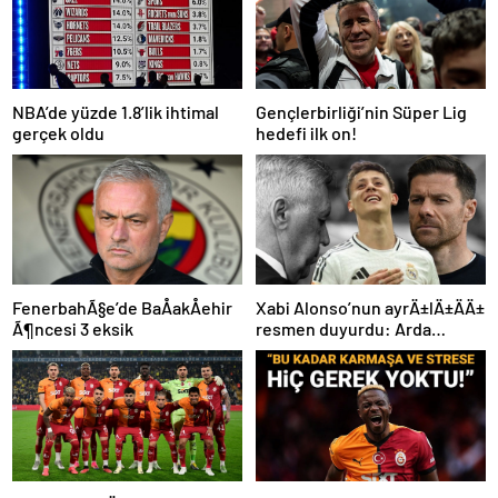
NBA’de yüzde 1.8’lik ihtimal
Gençlerbirliği’nin Süper Lig
gerçek oldu
hedefi ilk on!
FenerbahÃ§e’de BaÅakÅehir
Xabi Alonso’nun ayrÄ±lÄ±ÄÄ±
Ã¶ncesi 3 eksik
resmen duyurdu: Arda
GÃ¼ler’in yeni hocasÄ±
olmak iÃ§in geri sayÄ±m
baÅladÄ±