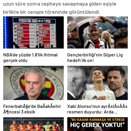
uzun süre sonra cepheye savaşmaya giden eşiyle
birlikte bir cenaze töreninde görüntülendi.
NBA’de yüzde 1.8’lik ihtimal
Gençlerbirliği’nin Süper Lig
gerçek oldu
hedefi ilk on!
FenerbahÃ§e’de BaÅakÅehir
Xabi Alonso’nun ayrÄ±lÄ±ÄÄ±
Ã¶ncesi 3 eksik
resmen duyurdu: Arda
GÃ¼ler’in yeni hocasÄ±
olmak iÃ§in geri sayÄ±m
baÅladÄ±