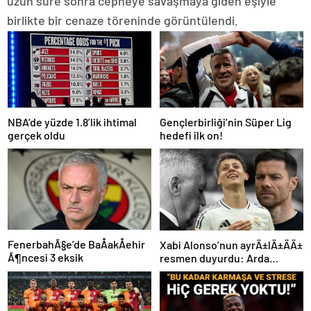
uzun süre sonra cepheye savaşmaya giden eşiyle
birlikte bir cenaze töreninde görüntülendi.
NBA’de yüzde 1.8’lik ihtimal
Gençlerbirliği’nin Süper Lig
gerçek oldu
hedefi ilk on!
FenerbahÃ§e’de BaÅakÅehir
Xabi Alonso’nun ayrÄ±lÄ±ÄÄ±
Ã¶ncesi 3 eksik
resmen duyurdu: Arda
GÃ¼ler’in yeni hocasÄ±
olmak iÃ§in geri sayÄ±m
baÅladÄ±