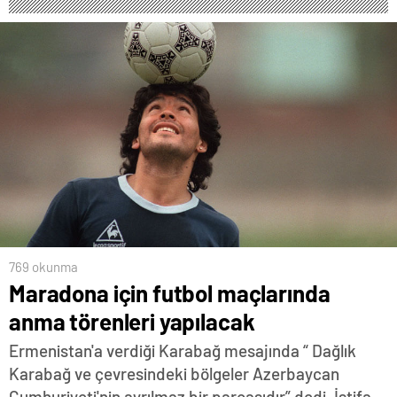
769 okunma
Maradona için futbol maçlarında
anma törenleri yapılacak
Ermenistan'a verdiği Karabağ mesajında “ Dağlık
Karabağ ve çevresindeki bölgeler Azerbaycan
Cumhuriyeti'nin ayrılmaz bir parçasıdır” dedi. İstifa