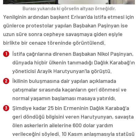
Burası yukarıda ki görselin altyazı örneğidir.
Yenilginin ardından başkent Erivan’da istifa etmesi için
günlerce protestolar yapılan Başbakan Paşinyan ise
uzun süre sonra cepheye savaşmaya giden eşiyle
birlikte bir cenaze töreninde görüntülendi.
İstifa çağrılarına direnen Başbakan Nikol Paşinyan,
dünyada hiçbir ülkenin tanımadığı Dağlık Karabağ’ın
yöneticisi Arayik Harutyunyan’la görüştü.
İkilinin buluşmasına dair yapılan açıklamada
çatışmalar sırasında kaçanların geri dönmesi ve
normal yaşamın başlaması masaya yatırıldı.
Şimdiye kadar 25 bin Ermeninin Dağlık Karabağ’a
geri döndüğü bilgisini veren Harutyunyan, savaşta
ölen askerlerin ailelerine 600 dolar yardım
verileceğini söyledi. 10 Kasım anlaşmasıyla statüsü