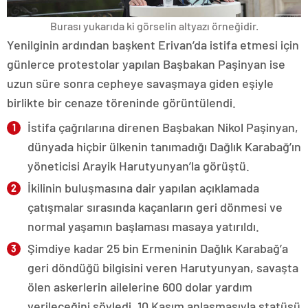
Burası yukarıda ki görselin altyazı örneğidir.
Yenilginin ardından başkent Erivan’da istifa etmesi için
günlerce protestolar yapılan Başbakan Paşinyan ise
uzun süre sonra cepheye savaşmaya giden eşiyle
birlikte bir cenaze töreninde görüntülendi.
İstifa çağrılarına direnen Başbakan Nikol Paşinyan,
dünyada hiçbir ülkenin tanımadığı Dağlık Karabağ’ın
yöneticisi Arayik Harutyunyan’la görüştü.
İkilinin buluşmasına dair yapılan açıklamada
çatışmalar sırasında kaçanların geri dönmesi ve
normal yaşamın başlaması masaya yatırıldı.
Şimdiye kadar 25 bin Ermeninin Dağlık Karabağ’a
geri döndüğü bilgisini veren Harutyunyan, savaşta
ölen askerlerin ailelerine 600 dolar yardım
verileceğini söyledi. 10 Kasım anlaşmasıyla statüsü