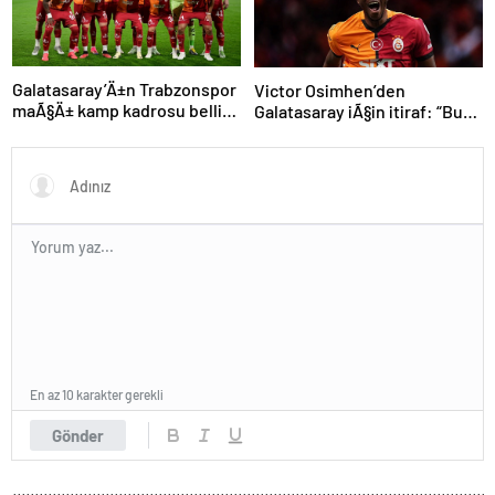
Galatasaray’Ä±n Trabzonspor
Victor Osimhen’den
maÃ§Ä± kamp kadrosu belli
Galatasaray iÃ§in itiraf: “Bu
oldu: Tek eksik
kadar strese gerek yoktu”
En az 10 karakter gerekli
Gönder