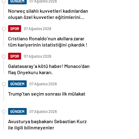
GÜNDEM
07 Ağustos 2026
Norweç silahlı kuvvetleri kadınlardan
oluşan özel kuvvetler eğitimlerini
başlattı.
SPOR
07 Ağustos 2026
Cristiano Ronaldo’nun akıllara zarar
tüm kariyerinin istatistiğini çıkardık !
SPOR
07 Ağustos 2026
Galatasaray’a kötü haber! Monaco’dan
flaş Onyekuru kararı.
GÜNDEM
07 Ağustos 2026
Trump’tan seçim sonrası ilk mülakat
GÜNDEM
07 Ağustos 2026
Avusturya başbakanı Sebastian Kurz
ile ilgili bilinmeyenler