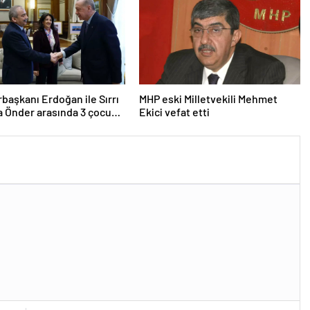
aşkanı Erdoğan ile Sırrı
MHP eski Milletvekili Mehmet
 Önder arasında 3 çocuk
Ekici vefat etti
u