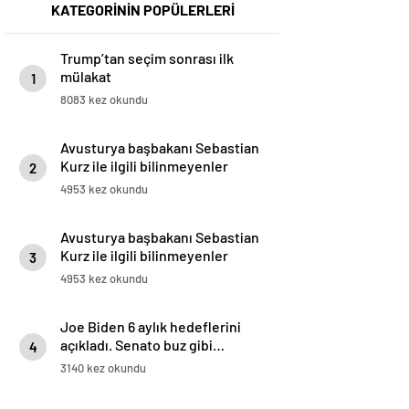
KATEGORİNİN POPÜLERLERİ
Trump’tan seçim sonrası ilk
mülakat
1
8083 kez okundu
Avusturya başbakanı Sebastian
Kurz ile ilgili bilinmeyenler
2
4953 kez okundu
Avusturya başbakanı Sebastian
Kurz ile ilgili bilinmeyenler
3
4953 kez okundu
Joe Biden 6 aylık hedeflerini
açıkladı. Senato buz gibi…
4
3140 kez okundu