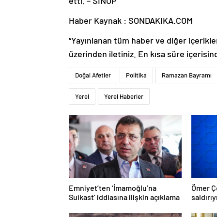
etti. – SİNOP
Haber Kaynak : SONDAKIKA.COM
“Yayınlanan tüm haber ve diğer içerikler i
üzerinden iletiniz. En kısa süre içerisin
Doğal Afetler
Politika
Ramazan Bayramı
Yerel
Yerel Haberler
Emniyet’ten ‘İmamoğlu’na
Ömer Çe
Suikast’ iddiasına ilişkin açıklama
saldırıy