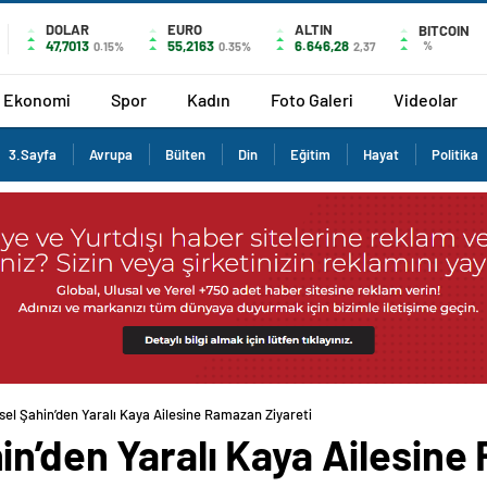
DOLAR
EURO
ALTIN
BITCOIN
47,7013
55,2163
6.646,28
%
0.15%
0.35%
2,37
Ekonomi
Spor
Kadın
Foto Galeri
Videolar
3.Sayfa
Avrupa
Bülten
Din
Eğitim
Hayat
Politika
el Şahin’den Yaralı Kaya Ailesine Ramazan Ziyareti
n’den Yaralı Kaya Ailesine