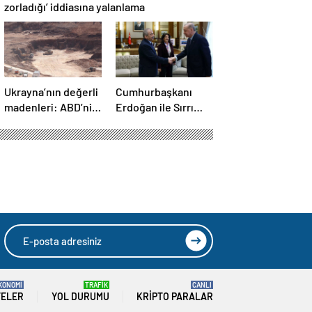
zorladığı’ iddiasına yalanlama
Ukrayna’nın değerli
Cumhurbaşkanı
madenleri: ABD’nin
Erdoğan ile Sırrı
ilgisini çeken kritik
Süreyya Önder
kaynaklar
arasında 3 çocuk
diyaloğu
HIZLI YORUM YAP