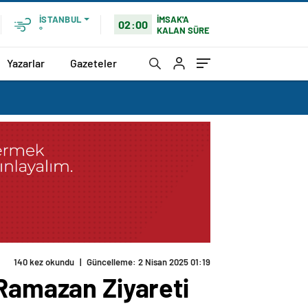
İMSAK'A
İSTANBUL
02:00
KALAN SÜRE
°
Yazarlar
Gazeteler
 Ramazan Ziyareti