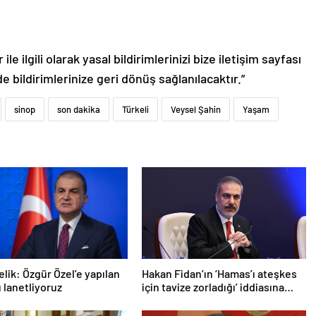
le ilgili olarak yasal bildirimlerinizi bize iletişim sayfası
de bildirimlerinize geri dönüş sağlanılacaktır.”
sinop
son dakika
Türkeli
Veysel Şahin
Yaşam
lik: Özgür Özel’e yapılan
Hakan Fidan’ın ‘Hamas’ı ateşkes
ı lanetliyoruz
için tavize zorladığı’ iddiasına
yalanlama