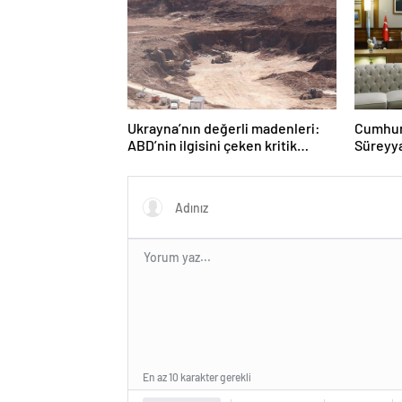
Ukrayna’nın değerli madenleri:
Cumhurb
ABD’nin ilgisini çeken kritik
Süreyya
kaynaklar
diyaloğ
En az 10 karakter gerekli