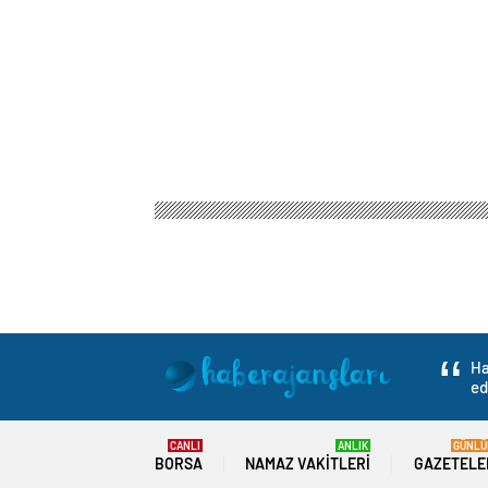
Haber Ajansları
Gündem
Politika
Kocaeli’de
Kocaeli’de Namus 