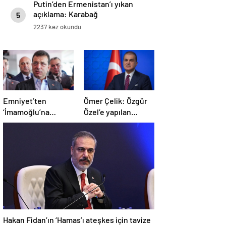
Putin’den Ermenistan’ı yıkan
açıklama: Karabağ
5
Azerbaycan’ın ayrılmaz bir
2237 kez okundu
parçasıdır!
Emniyet’ten
Ömer Çelik: Özgür
‘İmamoğlu’na
Özel’e yapılan
Suikast’ iddiasına
saldırıyı
ilişkin açıklama
lanetliyoruz
Hakan Fidan’ın ‘Hamas’ı ateşkes için tavize