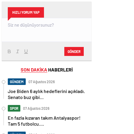
HIZLI YORUM YAP
GÖNDER
SON DAKİKA
HABERLERİ
GÜNDEM
07 Ağustos 2026
Joe Biden 6 aylık hedeflerini açıkladı.
Senato buz gibi…
SPOR
07 Ağustos 2026
En fazla kızaran takım Antalyaspor!
Tam 5 futbolcu….