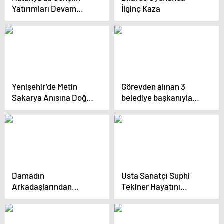
Yatırımları Devam
İlginç Kaza
Ediyor
Yenişehir’de Metin
Görevden alınan 3
Sakarya Anısına Doğa
belediye başkanıyla
Kampı Düzenlendi
ilgili suçlamalar
Damadın
Usta Sanatçı Suphi
Arkadaşlarından
Tekiner Hayatını
Renkli Gelenek:
Kaybetti
Mezartaşı ile Düğün
Sürprizi