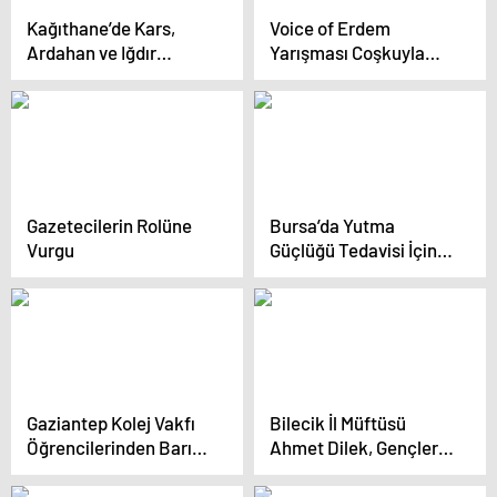
Kağıthane’de Kars,
Voice of Erdem
Ardahan ve Iğdır
Yarışması Coşkuyla
Tanıtım Günleri Başladı
Tamamlandı
Gazetecilerin Rolüne
Bursa’da Yutma
Vurgu
Güçlüğü Tedavisi İçin
Disfaji Ekibi Kuruldu
Gaziantep Kolej Vakfı
Bilecik İl Müftüsü
Öğrencilerinden Barış
Ahmet Dilek, Gençlerle
Dilekleri
Cami-Genç Buluşması
Düzenledi