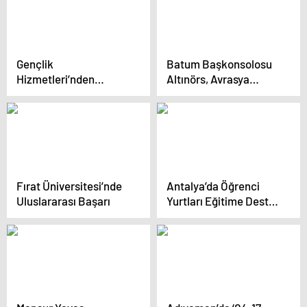
Gençlik
Batum Başkonsolosu
Hizmetleri’nden
Altınörs, Avrasya
Erzurum’da Gençlerle
Üniversitesi’ni Ziyaret
Buluşma
Etti
Fırat Üniversitesi’nde
Antalya’da Öğrenci
Uluslararası Başarı
Yurtları Eğitime Destek
Oluyor