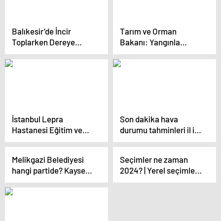
Balıkesir’de İncir
Tarım ve Orman
Toplarken Dereye
Bakanı: Yangınla
Düşen Kişi İtfaiye
mücadelede
Tarafından Kurtarıldı
yorulmayan bir
düşmanla savaşıyoruz
İstanbul Lepra
Son dakika hava
Hastanesi Eğitim ve
durumu tahminleri il il |
Araştırma Hastanesi
Yarın (25 Nisan) hava
Olarak
nasıl olacak?
Melikgazi Belediyesi
Seçimler ne zaman
Değerlendirilmeli
Meteoroloji’den toz
hangi partide? Kayseri
2024? | Yerel seçimlere
taşınımı ve kuvvetli
Melikgazi Belediye
kaç gün kaldı, ayın
lodos uyarısı!
Başkanı kimdir? 2019
kaçında, hangi gün
Melikgazi yerel seçim
yapılacak? İşte yerel
sonuçları…
seçim takvimi ile