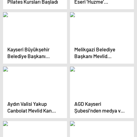
Pilates Kursları Başladı
Eseri ‘Huzme’
Sanatseverlerle
Buluştu
Kayseri Büyükşehir
Melikgazi Belediye
Belediye Başkanı
Başkanı Mevlid
Mevlid Kandili’ni
Kandili’ni Kutladı
Kutladı
Aydın Valisi Yakup
AGD Kayseri
Canbolat Mevlid Kandili
Şubesi’nden medya ve
Mesajı Yayımladı
manipülasyon
konferansı