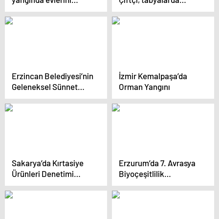
kaybeden kardeşlere
incelemelerine devam
ev aldı
ediyor
Erzincan Belediyesi’nin
İzmir Kemalpaşa’da
Geleneksel Sünnet
Orman Yangını
Şöleni
Sakarya’da Kırtasiye
Erzurum’da 7. Avrasya
Ürünleri Denetimi
Biyoçeşitlilik
Yapıldı
Sempozyumu Başladı