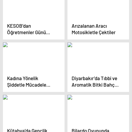
KESOB’dan
Arızalanan Aracı
Öğretmenler Günü
Motosikletle Çektiler
Mesajı
Kadına Yönelik
Diyarbakır’da Tıbbi ve
Şiddetle Mücadele
Aromatik Bitki Bahçesi
Toplantısı
Kuruluyor
Kütahya’da Gençlik
Bilardo Oyununda