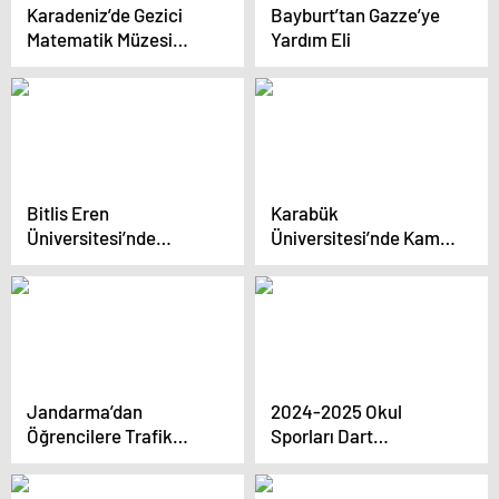
Karadeniz’de Gezici
Bayburt’tan Gazze’ye
Matematik Müzesi
Yardım Eli
Açıldı
Bitlis Eren
Karabük
Üniversitesi’nde
Üniversitesi’nde Kamu
‘Kardeşimin Dolabı’
Politikaları
Projesi ile Dayanışma
Değerlendirme
Rüzgarı
Toplantısı
Jandarma’dan
2024-2025 Okul
Öğrencilere Trafik
Sporları Dart
Eğitimi
Müsabakaları
Tamamlandı