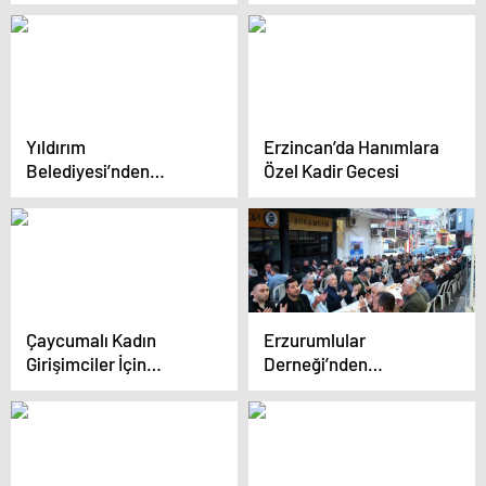
Arasında Empati ve
Duygusal Dayanıklılık
Eğitimi
Yıldırım
Erzincan’da Hanımlara
Belediyesi’nden
Özel Kadir Gecesi
Bayram Öncesi İhtiyaç
Sahiplerine Hediye
Çaycumalı Kadın
Erzurumlular
Girişimciler İçin
Derneği’nden
Mağaza Açılışı
Geleneksel İftar
Programı