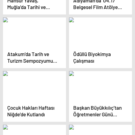
Mansur Yavaş,
Adıyaman’da ‘04.17
Muğla’da Tarihi ve
Belgesel Film Atölyesi’
Kültürel Zenginlikleri
Kameralı Eğitimler
İnceledi
Başladı
Atakum’da Tarih ve
Ödüllü Biyokimya
Turizm Sempozyumu
Çalışması
Gerçekleştirildi
Çocuk Hakları Haftası
Başkan Büyükkılıç’tan
Niğde’de Kutlandı
Öğretmenler Günü
Mesajı