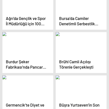
Ağrı’da Gençlik ve Spor
Bursa’da Camiler
İl Müdürlüğü için 100
Denetimli Serbestlik
Kişi İstihdam Edilecek
Hükümlüleri
Tarafından Temizlendi
Burdur Şeker
Brühl Camii Açılışı
Fabrikası’nda Pancar
Törenle Gerçekleşti
Alımları Başladı
Germencik’te Diyet ve
Büşra Yurtseven’in Son