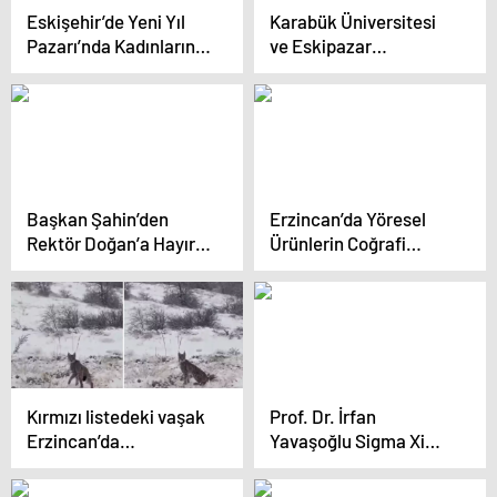
Eskişehir’de Yeni Yıl
Karabük Üniversitesi
Pazarı’nda Kadınların
ve Eskipazar
El Emeği Ürünleri İlgi
Belediyesi İş Birliği
Gördü
Toplantısı
Başkan Şahin’den
Erzincan’da Yöresel
Rektör Doğan’a Hayırlı
Ürünlerin Coğrafi
Olsun Ziyareti
İşaret Tanıtımı Yapıldı
Kırmızı listedeki vaşak
Prof. Dr. İrfan
Erzincan’da
Yavaşoğlu Sigma Xi
kameralara yakalandı
Üyesi Oldu