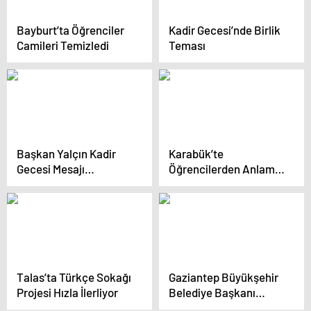
Bayburt’ta Öğrenciler
Kadir Gecesi’nde Birlik
Camileri Temizledi
Teması
Başkan Yalçın Kadir
Karabük’te
Gecesi Mesajı
Öğrencilerden Anlamlı
Yayımladı
Yaşlılar Haftası
Etkinliği
Talas’ta Türkçe Sokağı
Gaziantep Büyükşehir
Projesi Hızla İlerliyor
Belediye Başkanı
Fatma Şahin’den Kadir