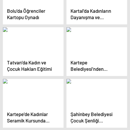
Bolu’da Öğrenciler
Kartal’da Kadınların
Kartopu Oynadı
Dayanışma ve
Ekonomik Güçlenme
Projesi: 2. El Pazarı
Tatvan’da Kadın ve
Kartepe
Çocuk Hakları Eğitimi
Belediyesi’nden
Kadınlara Hukuki
Destek Protokolü
Kartepe’de Kadınlar
Şahinbey Belediyesi
Seramik Kursunda
Çocuk Şenliği
Yeteneklerini
Kapılarını Açtı