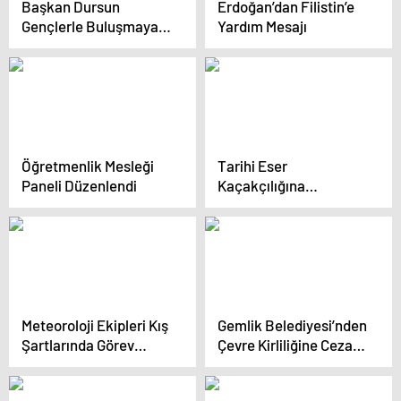
Başkan Dursun
Erdoğan’dan Filistin’e
Gençlerle Buluşmaya
Yardım Mesajı
Devam Ediyor
Öğretmenlik Mesleği
Tarihi Eser
Paneli Düzenlendi
Kaçakçılığına
Operasyon
Meteoroloji Ekipleri Kış
Gemlik Belediyesi’nden
Şartlarında Görev
Çevre Kirliliğine Cezai
Başında
Müeyyide