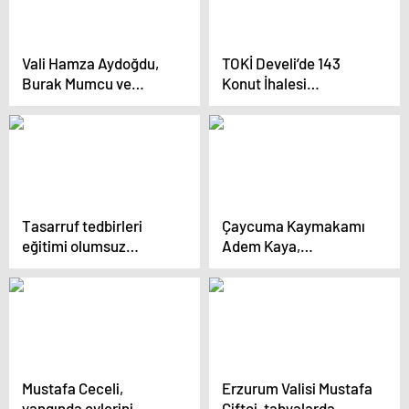
Vali Hamza Aydoğdu,
TOKİ Develi’de 143
Burak Mumcu ve
Konut İhalesi
Kemalettin Çetin için
Gerçekleştirildi
veda yemeği düzenledi
Tasarruf tedbirleri
Çaycuma Kaymakamı
eğitimi olumsuz
Adem Kaya,
etkiliyor
öğretmenlere seminer
verdi
Mustafa Ceceli,
Erzurum Valisi Mustafa
yangında evlerini
Çiftçi, tabyalarda