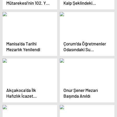
Mütarekesi’nin 102. Yılı
Kalp Şeklindeki
Coşkuyla Kutlandı
Görünümü
Manisa’da Tarihi
Çorum’da Öğretmenler
Mezarlık Yenilendi
Odasındaki Su
Isıtıcıları Kaldırılacak
Akçakoca’da İlk
Onur Şener Mezarı
Hafızlık İcazet
Başında Anıldı
Merasimi