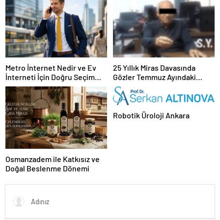
Metro İnternet Nedir ve Ev
25 Yıllık Miras Davasında
İnterneti İçin Doğru Seçim
Gözler Temmuz Ayındaki
Nasıl Yapılır
Karar Duruşmasına Çevrildi
Robotik Üroloji Ankara
Osmanzadem ile Katkısız ve
Doğal Beslenme Dönemi