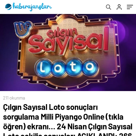
Nisan Çılgın Sayısal Loto çekiliş sonuçları
AÇIKLANDI: 266 milyonu aşan ikramiye
devretti!
211 okunma
Çılgın Sayısal Loto sonuçları
sorgulama Milli Piyango Online (tıkla
öğren) ekranı… 24 Nisan Çılgın Sayısal
Loto çekiliş sonuçları AÇIKLANDI: 266