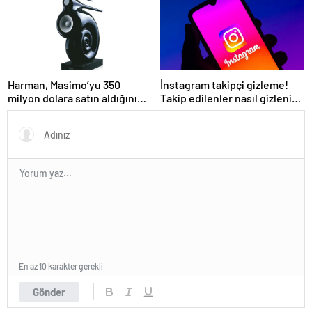
Harman, Masimo’yu 350
İnstagram takipçi gizleme!
milyon dolara satın aldığını
Takip edilenler nasıl gizlenir?
duyurdu
Kapatma özelliği geldi!
Takipçilerimi kimler
görebilir?
En az 10 karakter gerekli
Gönder