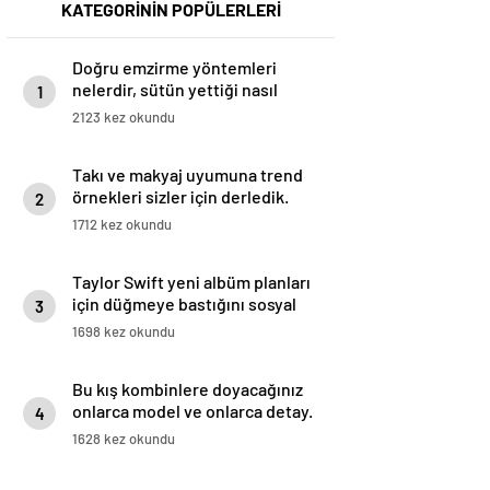
KATEGORİNİN POPÜLERLERİ
Doğru emzirme yöntemleri
nelerdir, sütün yettiği nasıl
1
anlaşılır?
2123 kez okundu
Takı ve makyaj uyumuna trend
örnekleri sizler için derledik.
2
1712 kez okundu
Taylor Swift yeni albüm planları
için düğmeye bastığını sosyal
3
medyadan duyurdu!
1698 kez okundu
Bu kış kombinlere doyacağınız
onlarca model ve onlarca detay.
4
1628 kez okundu