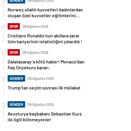
GÜNDEM
06 Ağustos 2026
Norweç silahlı kuvvetleri kadınlardan
oluşan özel kuvvetler eğitimlerini
başlattı.
SPOR
06 Ağustos 2026
Cristiano Ronaldo’nun akıllara zarar
tüm kariyerinin istatistiğini çıkardık !
SPOR
06 Ağustos 2026
Galatasaray’a kötü haber! Monaco’dan
flaş Onyekuru kararı.
GÜNDEM
06 Ağustos 2026
Trump’tan seçim sonrası ilk mülakat
GÜNDEM
06 Ağustos 2026
Avusturya başbakanı Sebastian Kurz
ile ilgili bilinmeyenler