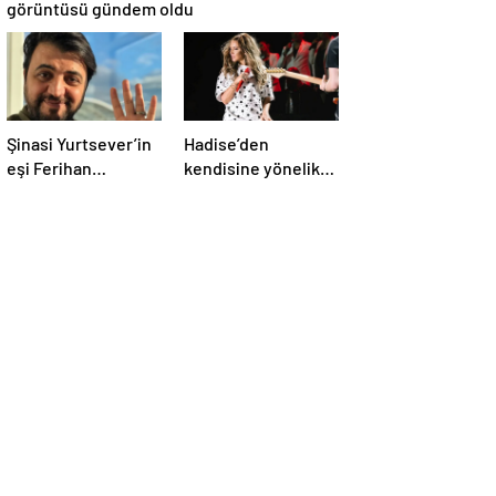
görüntüsü gündem oldu
Şinasi Yurtsever’in
Hadise’den
eşi Ferihan
kendisine yönelik
Yurtsever günler
eleştirilere sert
sonra paylaşım
yanıt
yaptı