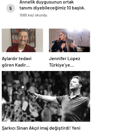
Annelik duygusunun ortak
tanımı diyebileceğimiz 10 başlık.
5
1585 kez okundu
Aylardır tedavi
Jennifer Lopez
gören Kadir
Türkiye’ye
İnanır’ın son hali
gelmeden konser
ortaya çıktı
biletlerine zam
geldi
Şarkıcı Sinan Akçıl imaj değiştirdi! Yeni