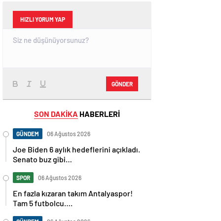
HIZLI YORUM YAP
GÖNDER
SON DAKİKA
HABERLERİ
GÜNDEM
06 Ağustos 2026
Joe Biden 6 aylık hedeflerini açıkladı.
Senato buz gibi…
SPOR
06 Ağustos 2026
En fazla kızaran takım Antalyaspor!
Tam 5 futbolcu….