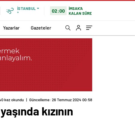
İMSAK'A
İSTANBUL
02:00
KALAN SÜRE
°
Yazarlar
Gazeteler
40 kez okundu
|
Güncelleme: 26 Temmuz 2024 00:58
yaşında kızının