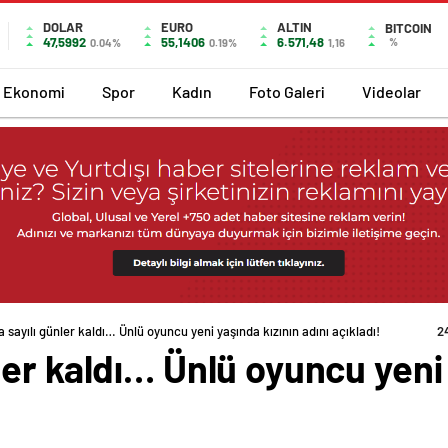
DOLAR
EURO
ALTIN
BITCOIN
47,5992
55,1406
6.571,48
%
0.04%
0.19%
1,16
Ekonomi
Spor
Kadın
Foto Galeri
Videolar
sayılı günler kaldı… Ünlü oyuncu yeni yaşında kızının adını açıkladı!
2
er kaldı… Ünlü oyuncu yeni 