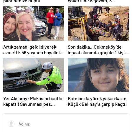
pilot denize düştü
çökertildi: 6 gözaltı, 3
tutuklama
Artık zamanı geldi diyerek
Son dakika…Çekmeköy’de
azmetti: 56 yaşında hayalini
inşaat alanında göçük: 1 kişi
kurduğu ehliyete kavuştu
hayatını kaybetti
Yer Aksaray: Plakasını bantla
Batman’da yürek yakan kaza:
kapattı! Savunması pes
Küçük Belinay’a çarpıp kaçtı!
dedirtti