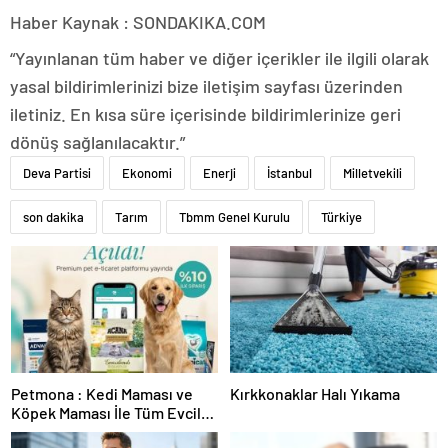
Haber Kaynak : SONDAKIKA.COM
“Yayınlanan tüm haber ve diğer içerikler ile ilgili olarak
yasal bildirimlerinizi bize iletişim sayfası üzerinden
iletiniz. En kısa süre içerisinde bildirimlerinize geri
dönüş sağlanılacaktır.”
Deva Partisi
Ekonomi
Enerji
İstanbul
Milletvekili
son dakika
Tarım
Tbmm Genel Kurulu
Türkiye
Petmona : Kedi Maması ve
Kırkkonaklar Halı Yıkama
Köpek Maması İle Tüm Evcil
Hayvan Ürünleri