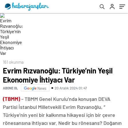
161 okunma
Evrim Rızvanoğlu: Türkiye’nin Yeşil
Ekonomiye İhtiyacı Var
20 Aralık 2024 01:47
ABONE OL
News
(TBMM)
– TBMM Genel Kurulu’nda konuşan DEVA
Partisi İstanbul Milletvekili Evrim Rızvanoğlu, ”
Türkiye’nin yeni bir kalkınma hikayesi için bir çevre
rönesansına ihtiyacı var. Nedir bu rönesans? Doğanın