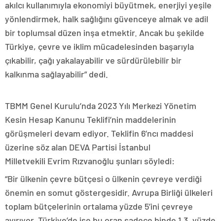
akılcı kullanımıyla ekonomiyi büyütmek, enerjiyi yeşile
yönlendirmek, halk sağlığını güvenceye almak ve adil
bir toplumsal düzen inşa etmektir. Ancak bu şekilde
Türkiye, çevre ve iklim mücadelesinden başarıyla
çıkabilir, çağı yakalayabilir ve sürdürülebilir bir
kalkınma sağlayabilir” dedi.
TBMM Genel Kurulu’nda 2023 Yılı Merkezi Yönetim
Kesin Hesap Kanunu Teklifi’nin maddelerinin
görüşmeleri devam ediyor. Teklifin 6’ncı maddesi
üzerine söz alan DEVA Partisi İstanbul
Milletvekili Evrim Rızvanoğlu şunları söyledi:
“Bir ülkenin çevre bütçesi o ülkenin çevreye verdiği
önemin en somut göstergesidir. Avrupa Birliği ülkeleri
toplam bütçelerinin ortalama yüzde 5’ini çevreye
ayırıyor. Türkiye’de ise bu oran sadece binde 1.3, yüzde