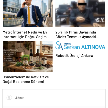
Metro İnternet Nedir ve Ev
25 Yıllık Miras Davasında
İnterneti İçin Doğru Seçim
Gözler Temmuz Ayındaki
Nasıl Yapılır
Karar Duruşmasına Çevrildi
Robotik Üroloji Ankara
Osmanzadem ile Katkısız ve
Doğal Beslenme Dönemi