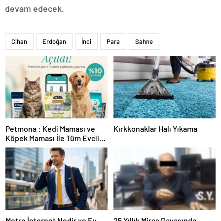
devam edecek.
Cihan
Erdoğan
İnci
Para
Sahne
Petmona : Kedi Maması ve
Kırkkonaklar Halı Yıkama
Köpek Maması İle Tüm Evcil
Hayvan Ürünleri
Metro İnternet Nedir ve Ev
25 Yıllık Miras Davasında