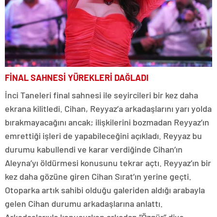
FİNAL SAHNESİ YÜREKLERİ DAĞLADI
İnci Taneleri final sahnesi ile seyircileri bir kez daha
ekrana kilitledi. Cihan, Reyyaz’a arkadaşlarını yarı yolda
bırakmayacağını ancak; ilişkilerini bozmadan Reyyaz’ın
emrettiği işleri de yapabileceğini açıkladı. Reyyaz bu
durumu kabullendi ve karar verdiğinde Cihan’ın
Aleyna’yı öldürmesi konusunu tekrar açtı. Reyyaz’ın bir
kez daha gözüne giren Cihan Sırat’ın yerine geçti.
Otoparka artık sahibi olduğu galeriden aldığı arabayla
gelen Cihan durumu arkadaşlarına anlattı.
Arkadaşlarıyla konuşurken arkadan “Özgür” diye