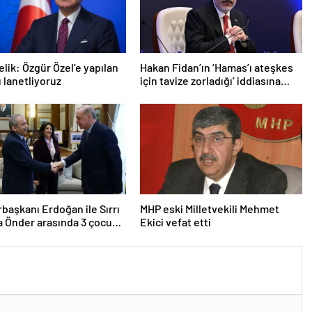
lik: Özgür Özel’e yapılan
Hakan Fidan’ın ‘Hamas’ı ateşkes
ı lanetliyoruz
için tavize zorladığı’ iddiasına
yalanlama
aşkanı Erdoğan ile Sırrı
MHP eski Milletvekili Mehmet
 Önder arasında 3 çocuk
Ekici vefat etti
u