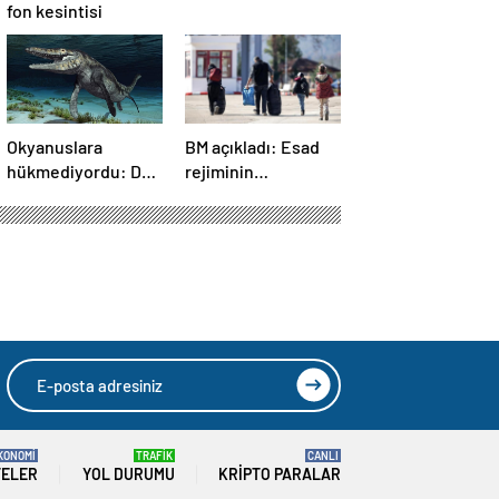
fon kesintisi
Okyanuslara
BM açıkladı: Esad
hükmediyordu: Dev
rejiminin
deniz canavarı fosili
devrilmesinden bu
bulundu
yana 1,4 milyondan
fazla Suriyeli
ülkelerine döndü
KONOMİ
TRAFİK
CANLI
TELER
YOL DURUMU
KRIPTO PARALAR