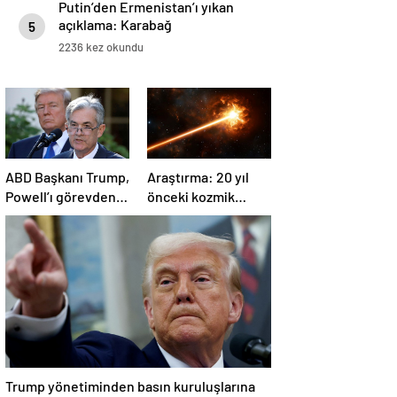
Putin’den Ermenistan’ı yıkan
açıklama: Karabağ
5
Azerbaycan’ın ayrılmaz bir
2236 kez okundu
parçasıdır!
ABD Başkanı Trump,
Araştırma: 20 yıl
Powell’ı görevden
önceki kozmik
almayacağını
patlama, element
söyledi
oluşumunda önemli
rol oynuyor
Trump yönetiminden basın kuruluşlarına