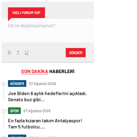
HIZLI YORUM YAP
GÖNDER
SON DAKİKA
HABERLERİ
GÜNDEM
07 Ağustos 2026
Joe Biden 6 aylık hedeflerini açıkladı.
Senato buz gibi…
SPOR
07 Ağustos 2026
En fazla kızaran takım Antalyaspor!
Tam 5 futbolcu….