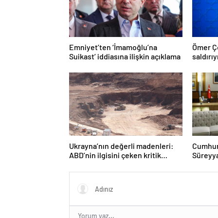
Emniyet’ten ‘İmamoğlu’na
Ömer Çe
Suikast’ iddiasına ilişkin açıklama
saldırıy
Ukrayna’nın değerli madenleri:
Cumhurb
ABD’nin ilgisini çeken kritik
Süreyya
kaynaklar
diyaloğ