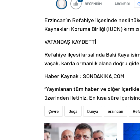
BEĞENDİM
ABONE OL
Erzincan’ın Refahiye ilçesinde nesli t
Kaynakları Koruma Birliği (IUCN) kırmızı
VATANDAŞ KAYDETTİ
Refahiye ilçesi kırsalında Baki Kaya isi
vaşak, karda ormanlık alana doğru gid
Haber Kaynak : SONDAKIKA.COM
“Yayınlanan tüm haber ve diğer içerikler i
üzerinden iletiniz. En kısa süre içerisin
Çevre
Doğa
Dünya
erzincan
Ref