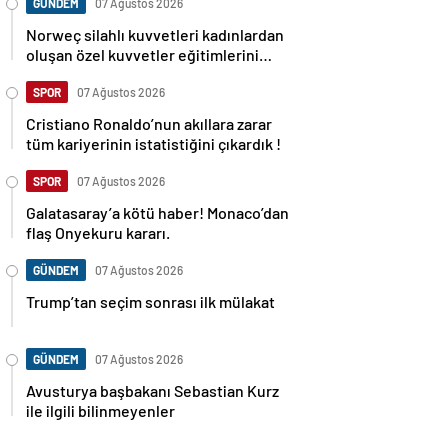
GÜNDEM
07 Ağustos 2026
Norweç silahlı kuvvetleri kadınlardan
oluşan özel kuvvetler eğitimlerini
başlattı.
SPOR
07 Ağustos 2026
Cristiano Ronaldo’nun akıllara zarar
tüm kariyerinin istatistiğini çıkardık !
SPOR
07 Ağustos 2026
Galatasaray’a kötü haber! Monaco’dan
flaş Onyekuru kararı.
GÜNDEM
07 Ağustos 2026
Trump’tan seçim sonrası ilk mülakat
GÜNDEM
07 Ağustos 2026
Avusturya başbakanı Sebastian Kurz
ile ilgili bilinmeyenler