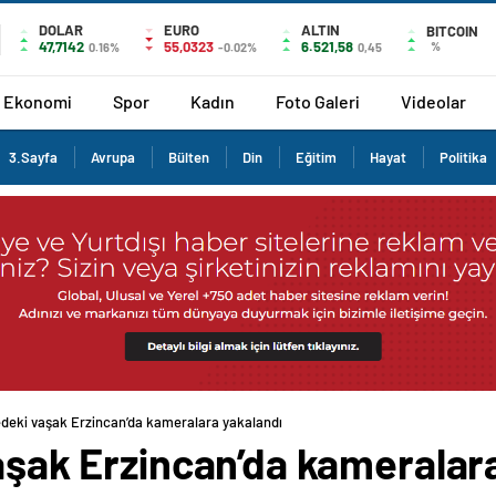
DOLAR
EURO
ALTIN
BITCOIN
47,7142
55,0323
6.521,58
%
0.16%
-0.02%
0,45
Ekonomi
Spor
Kadın
Foto Galeri
Videolar
3.Sayfa
Avrupa
Bülten
Din
Eğitim
Hayat
Politika
tedeki vaşak Erzincan’da kameralara yakalandı
vaşak Erzincan’da kameralar