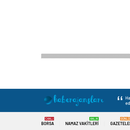
Ha
ed
CANLI
ANLIK
GÜNLÜ
BORSA
NAMAZ VAKITLERI
GAZETELE