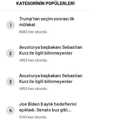
KATEGORİNİN POPÜLERLERİ
Trump’tan seçim sonrası ilk
mülakat
1
8083 kez okundu
Avusturya başbakanı Sebastian
Kurz ile ilgili bilinmeyenler
2
4953 kez okundu
Avusturya başbakanı Sebastian
Kurz ile ilgili bilinmeyenler
3
4953 kez okundu
Joe Biden 6 aylık hedeflerini
açıkladı. Senato buz gibi…
4
3140 kez okundu