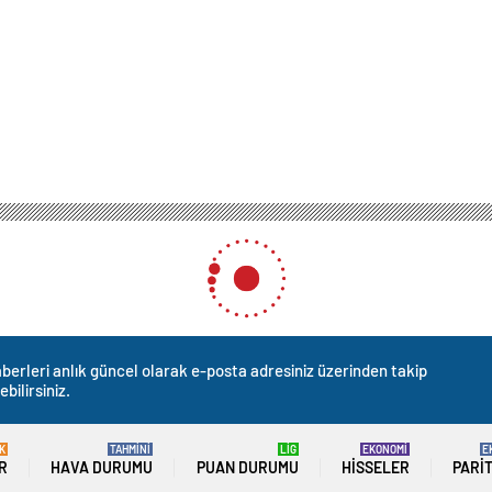
berleri anlık güncel olarak e-posta adresiniz üzerinden takip
ebilirsiniz.
K
TAHMİNİ
LİG
EKONOMİ
E
R
HAVA DURUMU
PUAN DURUMU
HISSELER
PARI