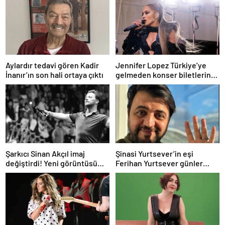
Aylardır tedavi gören Kadir
Jennifer Lopez Türkiye’ye
İnanır’ın son hali ortaya çıktı
gelmeden konser biletlerine
zam geldi
Şarkıcı Sinan Akçıl imaj
Şinasi Yurtsever’in eşi
değiştirdi! Yeni görüntüsü
Ferihan Yurtsever günler
gündem oldu
sonra paylaşım yaptı