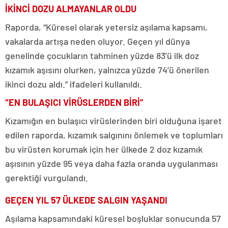
İKİNCİ DOZU ALMAYANLAR OLDU
Raporda, “Küresel olarak yetersiz aşılama kapsamı,
vakalarda artışa neden oluyor. Geçen yıl dünya
genelinde çocukların tahminen yüzde 83’ü ilk doz
kızamık aşısını olurken, yalnızca yüzde 74’ü önerilen
ikinci dozu aldı.” ifadeleri kullanıldı.
“EN BULAŞICI VİRÜSLERDEN BİRİ”
Kızamığın en bulaşıcı virüslerinden biri olduğuna işaret
edilen raporda, kızamık salgınını önlemek ve toplumları
bu virüsten korumak için her ülkede 2 doz kızamık
aşısının yüzde 95 veya daha fazla oranda uygulanması
gerektiği vurgulandı.
GEÇEN YIL 57 ÜLKEDE SALGIN YAŞANDI
Aşılama kapsamındaki küresel boşluklar sonucunda 57