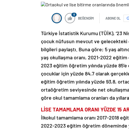
0
BEĞENDİM
ABONE OL
Türkiye İstatistik Kurumu (TÜİK), ‘23 
çocuk nüfusun mevcut ve gelecekteki d
bilgileri paylaştı. Buna göre; 5 yaş alt
yaş okullaşma oranı, 2021-2022 eğiti
2023 eğitim öğretim yılında yüzde 85’e ç
çocuklar için yüzde 84,7 olarak gerçekl
eğitim öğretim yılında yüzde 93,8, orta
ortaöğretim seviyesinde net okullaşma 
göre okul tamamlama oranları da yıllara
LİSE TAMAMLAMA ORANI YÜZDE 15 A
İlkokul tamamlama oranı 2017-2018 eği
2022-2023 eğitim öğretim döneminde y