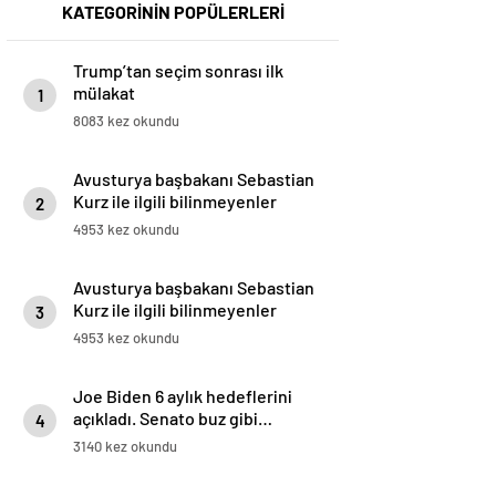
KATEGORİNİN POPÜLERLERİ
Trump’tan seçim sonrası ilk
mülakat
1
8083 kez okundu
Avusturya başbakanı Sebastian
Kurz ile ilgili bilinmeyenler
2
4953 kez okundu
Avusturya başbakanı Sebastian
Kurz ile ilgili bilinmeyenler
3
4953 kez okundu
Joe Biden 6 aylık hedeflerini
açıkladı. Senato buz gibi…
4
3140 kez okundu