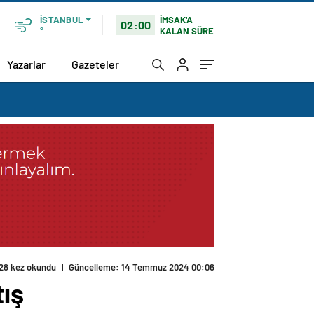
İMSAK'A
İSTANBUL
02:00
KALAN SÜRE
°
Yazarlar
Gazeteler
28 kez okundu
|
Güncelleme: 14 Temmuz 2024 00:06
tış