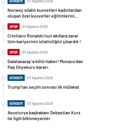
GÜNDEM
07 Ağustos 2026
Norweç silahlı kuvvetleri kadınlardan
oluşan özel kuvvetler eğitimlerini
başlattı.
SPOR
07 Ağustos 2026
Cristiano Ronaldo’nun akıllara zarar
tüm kariyerinin istatistiğini çıkardık !
SPOR
07 Ağustos 2026
Galatasaray’a kötü haber! Monaco’dan
flaş Onyekuru kararı.
GÜNDEM
07 Ağustos 2026
Trump’tan seçim sonrası ilk mülakat
GÜNDEM
07 Ağustos 2026
Avusturya başbakanı Sebastian Kurz
ile ilgili bilinmeyenler