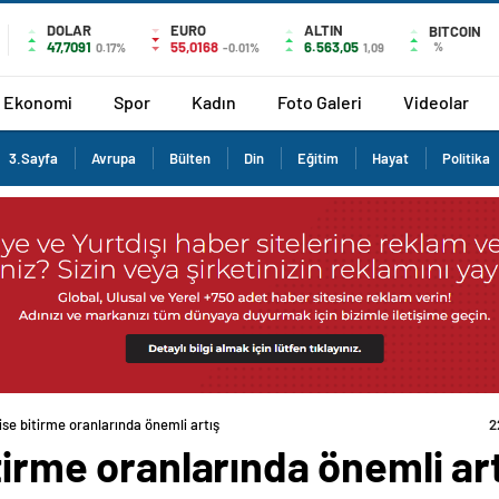
DOLAR
EURO
ALTIN
BITCOIN
47,7091
55,0168
6.563,05
%
0.17%
-0.01%
1,09
Ekonomi
Spor
Kadın
Foto Galeri
Videolar
3.Sayfa
Avrupa
Bülten
Din
Eğitim
Hayat
Politika
ise bitirme oranlarında önemli artış
2
tirme oranlarında önemli ar