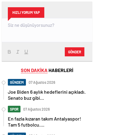
HIZLI YORUM YAP
GÖNDER
SON DAKİKA
HABERLERİ
GÜNDEM
07 Ağustos 2026
Joe Biden 6 aylık hedeflerini açıkladı.
Senato buz gibi…
SPOR
07 Ağustos 2026
En fazla kızaran takım Antalyaspor!
Tam 5 futbolcu….