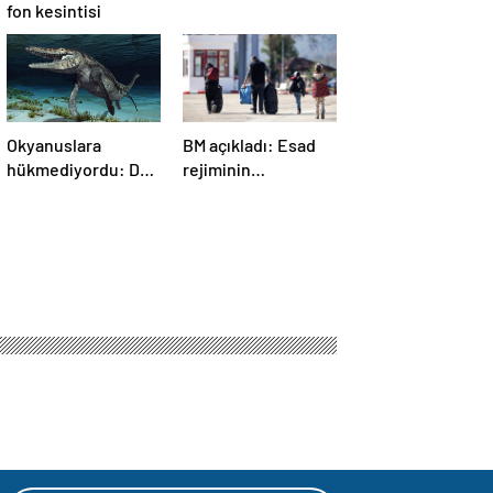
fon kesintisi
Okyanuslara
BM açıkladı: Esad
hükmediyordu: Dev
rejiminin
deniz canavarı fosili
devrilmesinden bu
bulundu
yana 1,4 milyondan
fazla Suriyeli
ülkelerine döndü