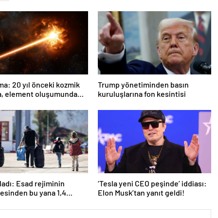
ma: 20 yıl önceki kozmik
Trump yönetiminden basın
a, element oluşumunda
kuruluşlarına fon kesintisi
rol oynuyor
ladı: Esad rejiminin
‘Tesla yeni CEO peşinde’ iddiası:
esinden bu yana 1,4
Elon Musk’tan yanıt geldi!
an fazla Suriyeli
ine döndü