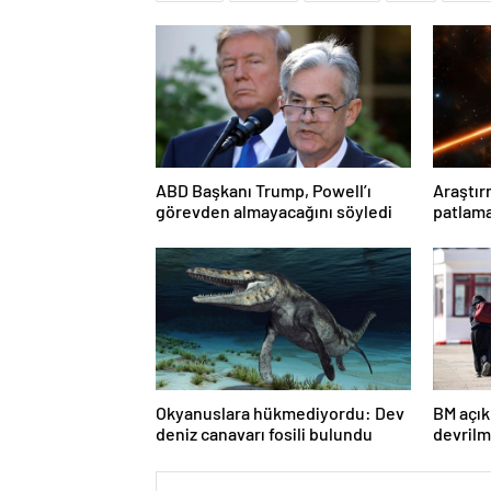
ABD Başkanı Trump, Powell’ı
Araştır
görevden almayacağını söyledi
patlam
önemli 
Okyanuslara hükmediyordu: Dev
BM açık
deniz canavarı fosili bulundu
devrilm
milyond
ülkeler