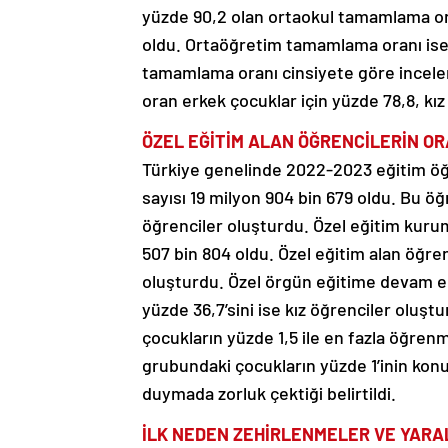
yüzde 90,2 olan ortaokul tamamlama o
oldu. Ortaöğretim tamamlama oranı ise 
tamamlama oranı cinsiyete göre incel
oran erkek çocuklar için yüzde 78,8, kız
ÖZEL EĞİTİM ALAN ÖĞRENCİLERİN OR
Türkiye genelinde 2022-2023 eğitim 
sayısı 19 milyon 904 bin 679 oldu. Bu öğ
öğrenciler oluşturdu. Özel eğitim kuru
507 bin 804 oldu. Özel eğitim alan öğre
oluşturdu. Özel örgün eğitime devam ed
yüzde 36,7’sini ise kız öğrenciler oluşt
çocukların yüzde 1,5 ile en fazla öğren
grubundaki çocukların yüzde 1’inin kon
duymada zorluk çektiği belirtildi.
İLK NEDEN ZEHİRLENMELER VE YAR