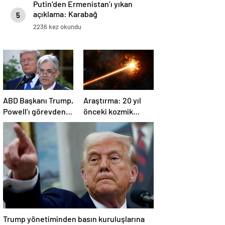
Putin’den Ermenistan’ı yıkan
açıklama: Karabağ
5
Azerbaycan’ın ayrılmaz bir
2236 kez okundu
parçasıdır!
ABD Başkanı Trump,
Araştırma: 20 yıl
Powell’ı görevden
önceki kozmik
almayacağını
patlama, element
söyledi
oluşumunda önemli
rol oynuyor
Trump yönetiminden basın kuruluşlarına