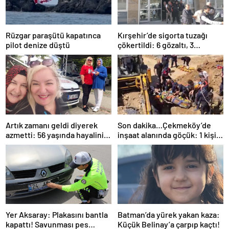
Rüzgar paraşütü kapatınca
Kırşehir’de sigorta tuzağı
pilot denize düştü
çökertildi: 6 gözaltı, 3
tutuklama
Artık zamanı geldi diyerek
Son dakika…Çekmeköy’de
azmetti: 56 yaşında hayalini
inşaat alanında göçük: 1 kişi
kurduğu ehliyete kavuştu
hayatını kaybetti
Yer Aksaray: Plakasını bantla
Batman’da yürek yakan kaza:
kapattı! Savunması pes
Küçük Belinay’a çarpıp kaçtı!