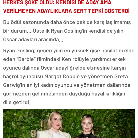
HERKES ŞOKE OLDU: KENDİSİ DE ADAY AMA
VERİLMEYEN ADAYLIKLARA SERT TEPKİ GÖSTERDİ
Bu ödül sezonunda daha önce pek de karşılaşılmamış
bir durum… Üstelik Ryan Gosling’in kendisi de yılın
Oscar adayları arasında…
Ryan Gosling, geçen yılın en yüksek gişe hasılatını elde
eden “Barbie” filmindeki Ken rolüyle yardımcı erkek
oyuncu dalında Oscar adaylığı elde etmesine karşın
başrol oyuncusu Margot Robbie ve yönetmen Greta
Gerwig’in en iyi kadın oyuncu ve yönetmen dallarında
görmezden gelinmesinden duyduğu hayal kırıklığını
dile getirdi.