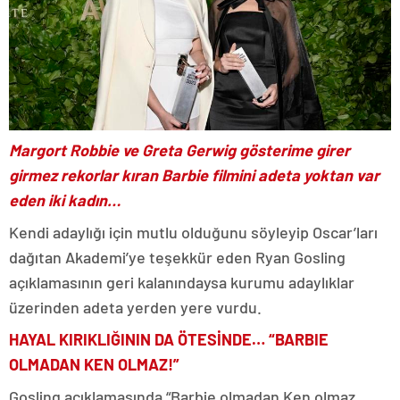
Margort Robbie ve Greta Gerwig gösterime girer
girmez rekorlar kıran Barbie filmini adeta yoktan var
eden iki kadın…
Kendi adaylığı için mutlu olduğunu söyleyip Oscar’ları
dağıtan Akademi’ye teşekkür eden Ryan Gosling
açıklamasının geri kalanındaysa kurumu adaylıklar
üzerinden adeta yerden yere vurdu.
HAYAL KIRIKLIĞININ DA ÖTESİNDE… “BARBIE
OLMADAN KEN OLMAZ!”
Gosling açıklamasında “Barbie olmadan Ken olmaz,