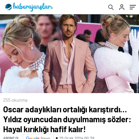
kırıklığı hafif kalır!
255 okunma
Oscar adaylıkları ortalığı karıştırdı…
Yıldız oyuncudan duyulmamış sözler:
Hayal kırıklığı hafif kalır!
25 Ocak 2024 00:39
ABONE OL
News