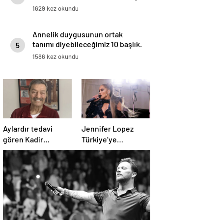
1629 kez okundu
Annelik duygusunun ortak
tanımı diyebileceğimiz 10 başlık.
5
1586 kez okundu
Aylardır tedavi
Jennifer Lopez
gören Kadir
Türkiye’ye
İnanır’ın son hali
gelmeden konser
ortaya çıktı
biletlerine zam
geldi