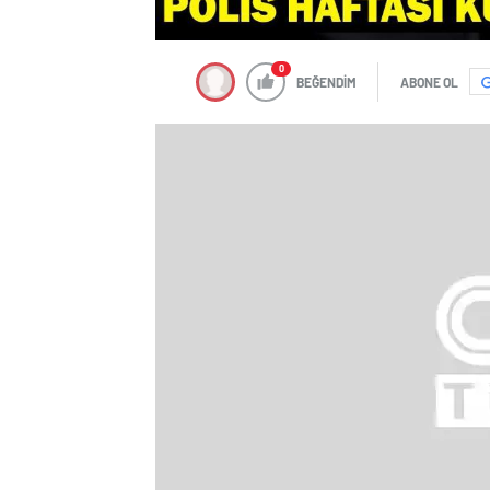
0
BEĞENDİM
ABONE OL