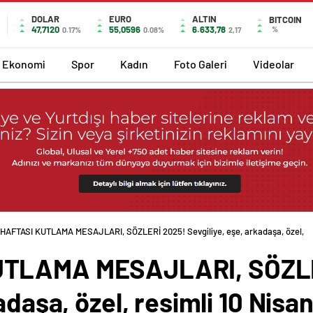
DOLAR
EURO
ALTIN
BITCOIN
47,7120
55,0596
6.633,78
%
0.17%
0.08%
2,17
Ekonomi
Spor
Kadın
Foto Galeri
Videolar
HAFTASI KUTLAMA MESAJLARI, SÖZLERİ 2025! Sevgiliye, eşe, arkadaşa, özel,
UTLAMA MESAJLARI, SÖZLE
adaşa, özel, resimli 10 Nisan