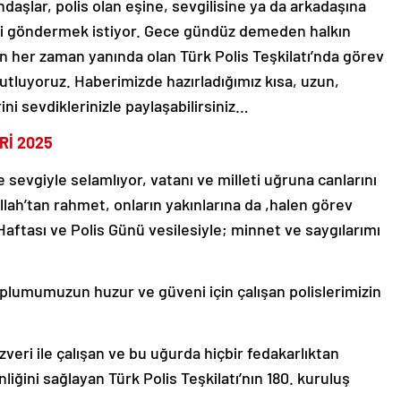
ndaşlar, polis olan eşine, sevgilisine ya da arkadaşına
leri göndermek istiyor. Gece gündüz demeden halkın
kın her zaman yanında olan Türk Polis Teşkilatı’nda görev
 kutluyoruz. Haberimizde hazırladığımız kısa, uzun,
ini sevdiklerinizle paylaşabilirsiniz…
Rİ 2025
sevgiyle selamlıyor, vatanı ve milleti uğruna canlarını
ah’tan rahmet, onların yakınlarına da ,halen görev
Haftası ve Polis Günü vesilesiyle; minnet ve saygılarımı
lumumuzun huzur ve güveni için çalışan polislerimizin
zveri ile çalışan ve bu uğurda hiçbir fedakarlıktan
iğini sağlayan Türk Polis Teşkilatı’nın 180. kuruluş