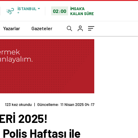
İMSAK'A
İSTANBUL
02:00
KALAN SÜRE
°
Yazarlar
Gazeteler
123 kez okundu
|
Güncelleme: 11 Nisan 2025 04:17
Rİ 2025!
 Polis Haftası ile