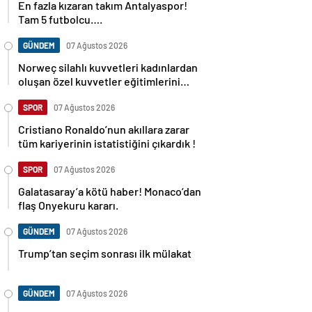
En fazla kızaran takım Antalyaspor!
Tam 5 futbolcu….
GÜNDEM
07 Ağustos 2026
Norweç silahlı kuvvetleri kadınlardan
oluşan özel kuvvetler eğitimlerini
başlattı.
SPOR
07 Ağustos 2026
Cristiano Ronaldo’nun akıllara zarar
tüm kariyerinin istatistiğini çıkardık !
SPOR
07 Ağustos 2026
Galatasaray’a kötü haber! Monaco’dan
flaş Onyekuru kararı.
GÜNDEM
07 Ağustos 2026
Trump’tan seçim sonrası ilk mülakat
GÜNDEM
07 Ağustos 2026