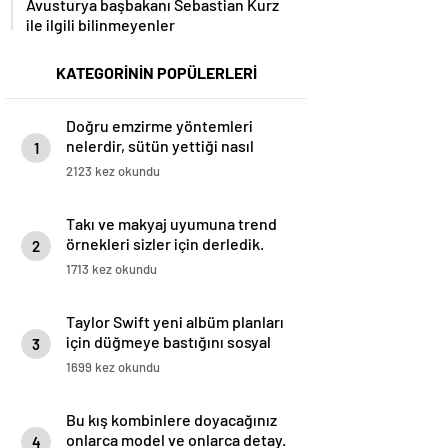
Avusturya başbakanı Sebastian Kurz
ile ilgili bilinmeyenler
KATEGORİNİN POPÜLERLERİ
Doğru emzirme yöntemleri
nelerdir, sütün yettiği nasıl
1
anlaşılır?
2123 kez okundu
Takı ve makyaj uyumuna trend
örnekleri sizler için derledik.
2
1713 kez okundu
Taylor Swift yeni albüm planları
için düğmeye bastığını sosyal
3
medyadan duyurdu!
1699 kez okundu
Bu kış kombinlere doyacağınız
onlarca model ve onlarca detay.
4