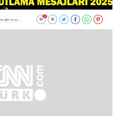
0
News