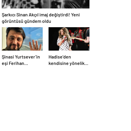
Şarkıcı Sinan Akçıl imaj değiştirdi! Yeni
görüntüsü gündem oldu
Şinasi Yurtsever’in
Hadise’den
eşi Ferihan
kendisine yönelik
Yurtsever günler
eleştirilere sert
sonra paylaşım
yanıt
yaptı