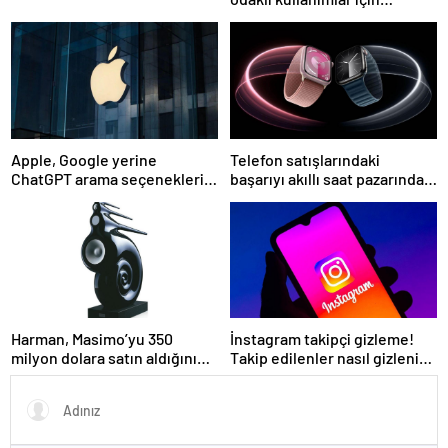
tasarlandı
Apple, Google yerine
Telefon satışlarındaki
ChatGPT arama seçeneklerini
başarıyı akıllı saat pazarında
sunacak
göremedi
Harman, Masimo’yu 350
İnstagram takipçi gizleme!
milyon dolara satın aldığını
Takip edilenler nasıl gizlenir?
duyurdu
Kapatma özelliği geldi!
Takipçilerimi kimler
görebilir?