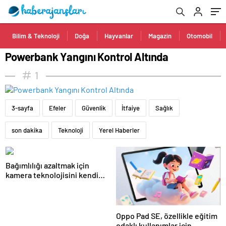
Bilim & Teknoloji
Doğa
Hayvanlar
Magazin
Otomobil
Powerbank Yangını Kontrol Altında
1
3-sayfa
Efeler
Güvenlik
İtfaiye
Sağlık
son dakika
Teknoloji
Yerel Haberler
Bağımlılığı azaltmak için
kamera teknolojisini kendi
bünyesine taşıyor
Oppo Pad SE, özellikle eğitim
odaklı kullanımlar için