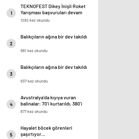
TEKNOFEST Dikey İnişli Roket
Yarışması başvuruları devam
1
ediyor
1292 kez okundu
Balıkçıların ağına bir dev takıldı
2
981 kez okundu
Balıkçıların ağına bir dev takıldı
3
937 kez okundu
Avustralya’da kıyıya vuran
balinalar: 70’i kurtarıldı, 380’i
4
öldü
877 kez okundu
Hayalet böcek görenleri
şaşırtıyor…
5