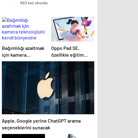
863 kez okundu
Bağımlılığı azaltmak
Oppo Pad SE,
için kamera
özellikle eğitim
teknolojisini kendi
odaklı kullanımlar
bünyesine taşıyor
için tasarlandı
Apple, Google yerine ChatGPT arama
seçeneklerini sunacak