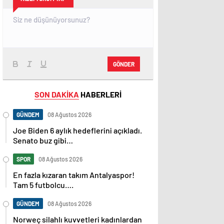
GÖNDER
SON DAKİKA
HABERLERİ
GÜNDEM
08 Ağustos 2026
Joe Biden 6 aylık hedeflerini açıkladı.
Senato buz gibi…
SPOR
08 Ağustos 2026
En fazla kızaran takım Antalyaspor!
Tam 5 futbolcu….
GÜNDEM
08 Ağustos 2026
Norweç silahlı kuvvetleri kadınlardan