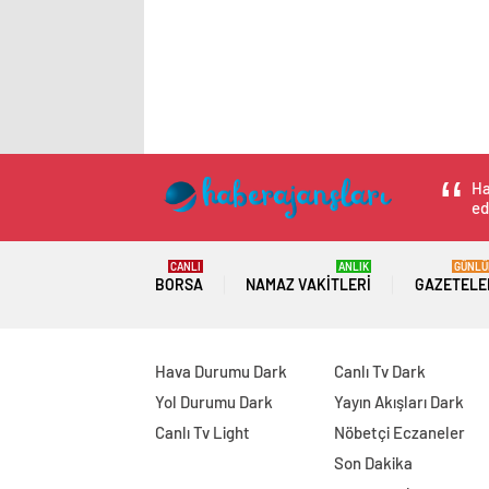
Ha
ed
CANLI
ANLIK
GÜNLÜ
BORSA
NAMAZ VAKITLERI
GAZETELE
Hava Durumu Dark
Canlı Tv Dark
Yol Durumu Dark
Yayın Akışları Dark
Canlı Tv Light
Nöbetçi Eczaneler
Son Dakika