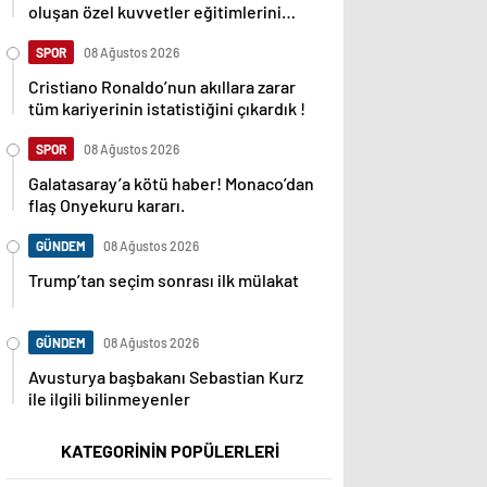
oluşan özel kuvvetler eğitimlerini
başlattı.
SPOR
08 Ağustos 2026
Cristiano Ronaldo’nun akıllara zarar
tüm kariyerinin istatistiğini çıkardık !
SPOR
08 Ağustos 2026
Galatasaray’a kötü haber! Monaco’dan
flaş Onyekuru kararı.
GÜNDEM
08 Ağustos 2026
Trump’tan seçim sonrası ilk mülakat
GÜNDEM
08 Ağustos 2026
Avusturya başbakanı Sebastian Kurz
ile ilgili bilinmeyenler
KATEGORİNİN POPÜLERLERİ