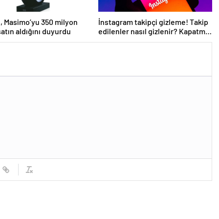
, Masimo’yu 350 milyon
İnstagram takipçi gizleme! Takip
satın aldığını duyurdu
edilenler nasıl gizlenir? Kapatma
özelliği geldi! Takipçilerimi kimler
görebilir?