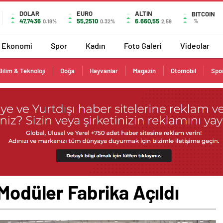
DOLAR
EURO
ALTIN
BITCOIN
47,7436
55,2510
6.660,55
%
0.18%
0.32%
2,59
Ekonomi
Spor
Kadın
Foto Galeri
Videolar
Bilim & Teknoloji
Doğa
Hayvanlar
Magazin
Otomobil
Spo
 Modüler Fabrika Açıldı