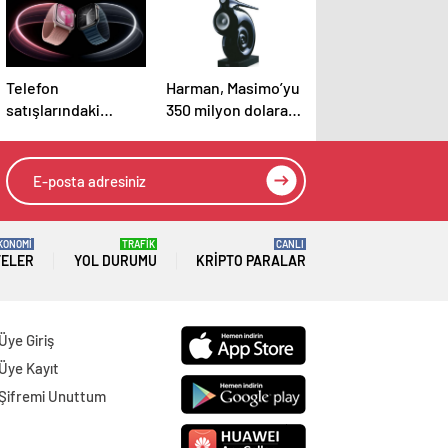
Telefon
Harman, Masimo’yu
satışlarındaki
350 milyon dolara
başarıyı akıllı saat
satın aldığını
pazarında göremedi
duyurdu
KONOMİ
TRAFİK
CANLI
TELER
YOL DURUMU
KRIPTO PARALAR
Üye Giriş
Üye Kayıt
Şifremi Unuttum