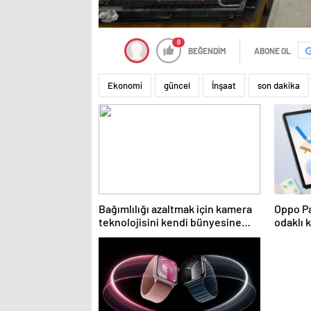
0
BEĞENDİM
ABONE OL
Ekonomi
güncel
İnşaat
son dakika
Bağımlılığı azaltmak için kamera
Oppo Pa
teknolojisini kendi bünyesine
odaklı k
taşıyor