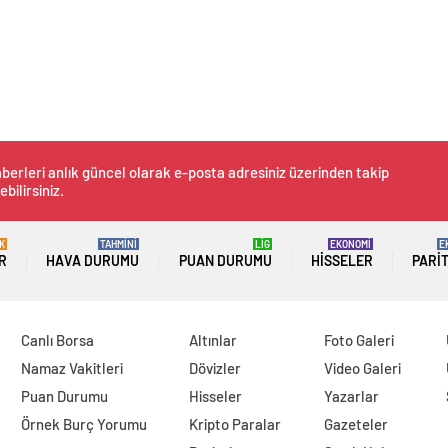
berleri anlık güncel olarak e-posta adresiniz üzerinden takip
ebilirsiniz.
K
TAHMİNİ
LİG
EKONOMİ
E
R
HAVA DURUMU
PUAN DURUMU
HISSELER
PARI
Canlı Borsa
Altınlar
Foto Galeri
Namaz Vakitleri
Dövizler
Video Galeri
Puan Durumu
Hisseler
Yazarlar
Örnek Burç Yorumu
Kripto Paralar
Gazeteler