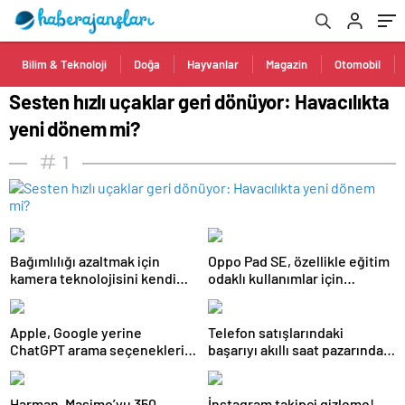
Bilim & Teknoloji
Doğa
Hayvanlar
Magazin
Otomobil
Sesten hızlı uçaklar geri dönüyor: Havacılıkta
yeni dönem mi?
1
Bağımlılığı azaltmak için
Oppo Pad SE, özellikle eğitim
kamera teknolojisini kendi
odaklı kullanımlar için
bünyesine taşıyor
tasarlandı
Apple, Google yerine
Telefon satışlarındaki
ChatGPT arama seçeneklerini
başarıyı akıllı saat pazarında
sunacak
göremedi
Harman, Masimo’yu 350
İnstagram takipçi gizleme!