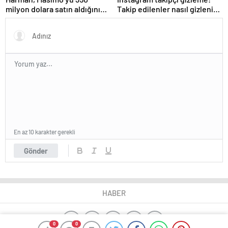
milyon dolara satın aldığını
Takip edilenler nasıl gizlenir?
duyurdu
Kapatma özelliği geldi!
Takipçilerimi kimler
görebilir?
En az 10 karakter gerekli
Gönder
HABER
0
0