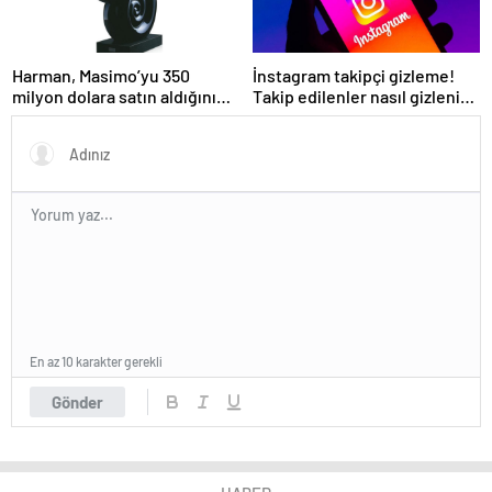
Harman, Masimo’yu 350
İnstagram takipçi gizleme!
milyon dolara satın aldığını
Takip edilenler nasıl gizlenir?
duyurdu
Kapatma özelliği geldi!
Takipçilerimi kimler
görebilir?
En az 10 karakter gerekli
Gönder