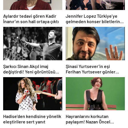
Aylardır tedavi gören Kadir
Jennifer Lopez Türkiye’ye
İnanır’ın son hali ortaya çıktı
gelmeden konser biletlerine
zam geldi
Şarkıcı Sinan Akçıl imaj
Şinasi Yurtsever’in eşi
değiştirdi! Yeni görüntüsü
Ferihan Yurtsever günler
gündem oldu
sonra paylaşım yaptı
Hadise’den kendisine yönelik
Hayranlarını korkutan
eleştirilere sert yanıt
paylaşım! Nazan Öncel
hastaneye kaldırıldı