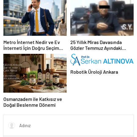
Metro İnternet Nedir ve Ev
25 Yıllık Miras Davasında
İnterneti İçin Doğru Seçim
Gözler Temmuz Ayındaki
Nasıl Yapılır
Karar Duruşmasına Çevrildi
Robotik Üroloji Ankara
Osmanzadem ile Katkısız ve
Doğal Beslenme Dönemi