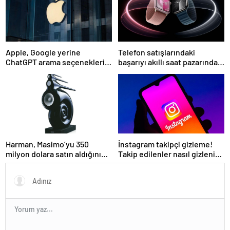
Apple, Google yerine
Telefon satışlarındaki
ChatGPT arama seçeneklerini
başarıyı akıllı saat pazarında
sunacak
göremedi
Harman, Masimo’yu 350
İnstagram takipçi gizleme!
milyon dolara satın aldığını
Takip edilenler nasıl gizlenir?
duyurdu
Kapatma özelliği geldi!
Takipçilerimi kimler
görebilir?