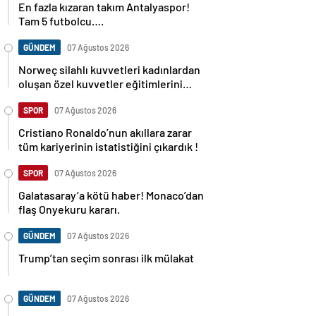
En fazla kızaran takım Antalyaspor!
Tam 5 futbolcu….
GÜNDEM
07 Ağustos 2026
Norweç silahlı kuvvetleri kadınlardan
oluşan özel kuvvetler eğitimlerini
başlattı.
SPOR
07 Ağustos 2026
Cristiano Ronaldo’nun akıllara zarar
tüm kariyerinin istatistiğini çıkardık !
SPOR
07 Ağustos 2026
Galatasaray’a kötü haber! Monaco’dan
flaş Onyekuru kararı.
GÜNDEM
07 Ağustos 2026
Trump’tan seçim sonrası ilk mülakat
GÜNDEM
07 Ağustos 2026