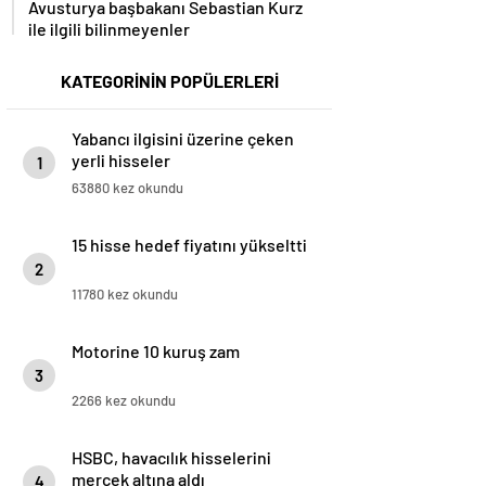
Avusturya başbakanı Sebastian Kurz
ile ilgili bilinmeyenler
KATEGORİNİN POPÜLERLERİ
Yabancı ilgisini üzerine çeken
yerli hisseler
1
63880 kez okundu
15 hisse hedef fiyatını yükseltti
2
11780 kez okundu
Motorine 10 kuruş zam
3
2266 kez okundu
HSBC, havacılık hisselerini
mercek altına aldı
4