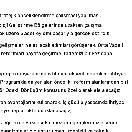
 stratejik önceliklendirme çalışması yapılması,
oloji Geliştirme Bölgelerinde uzaktan çalışma
k üzere 6 adet eylemi başarıyla gerçekleştirdik.
lişmeleri ve atılacak adımları görüşerek, Orta Vadeli
reformları hayata geçirme irademizi bir kez daha
aptığım istişarelerde istihdam eksenli önemli bir ihtiyaç
i Program’da da yer alan öncelikli reform alanlarından biri
̈r Odaklı Dönüşüm konusunu özel olarak ele alacağız.
n avantajlarını kullanarak, iş gücü piyasasında ihtiyaç
meye hep birlikte odaklanacağız.
k eğitim ile yüksekokul mezunu gençlerimizin kendi
mekanizmaların oluşturulması, mesleki ve teknik