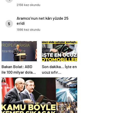
2156 kez okundu
Aramco’nun net kârı yüzde 25
eridi
5
1996 kez okundu
Bakan Bolat: ABD
Son dakika… İşte en
ile 100 milyar dolar
ucuz sıfır
ticaret hacmini
otomobiller…
gerçekleştirebiliriz
Mutlaka pazarlık
edin