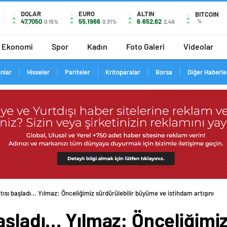
DOLAR
EURO
ALTIN
BITCOIN
47,7050
55,1966
6.652,62
%
0.15%
0.31%
2,46
Ekonomi
Spor
Kadın
Foto Galeri
Videolar
ınlar
Hisseler
Pariteler
Kritoparalar
Borsa
Diğer Haberle
tısı başladı… Yılmaz: Önceliğimiz sürdürülebilir büyüme ve istihdam artışını
aşladı… Yılmaz: Önceliğimiz