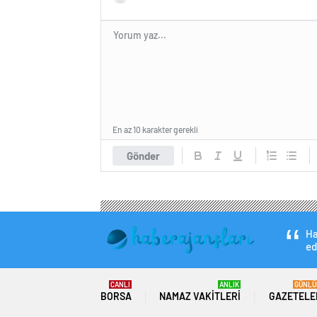
En az 10 karakter gerekli
Gönder
Ha
ed
CANLI
ANLIK
GÜNLÜ
BORSA
NAMAZ VAKITLERI
GAZETELE