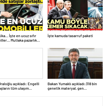
ika… İşte en ucuz sıfır
İşte kamuda tasarruf paketi
ller… Mutlaka pazarlık
raloğlu açıkladı: Engelli
Bakan Yumaklı açıkladı:318 bin
şların tüm ulaşım
genetik materyal, gen
arını karşılayacağız
bankalarımızda koruma altında