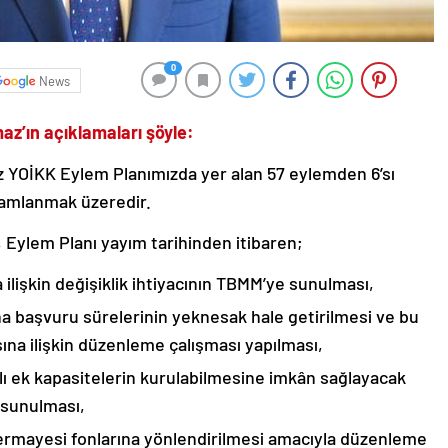
0
News
z’ın açıklamaları şöyle:
z YOİKK Eylem Planımızda yer alan 57 eylemden 6’sı
amlanmak üzeredir.
ylem Planı yayım tarihinden itibaren;
ilişkin değişiklik ihtiyacının TBMM’ye sunulması,
ına başvuru sürelerinin yeknesak hale getirilmesi ve bu
ına ilişkin düzenleme çalışması yapılması,
alı ek kapasitelerin kurulabilmesine imkân sağlayacak
 sunulması,
 sermayesi fonlarına yönlendirilmesi amacıyla düzenleme