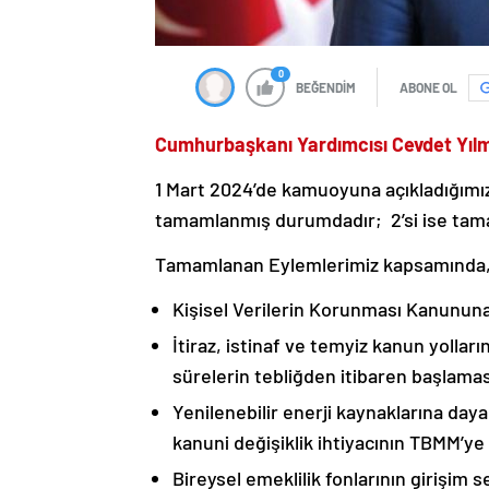
0
BEĞENDİM
ABONE OL
Cumhurbaşkanı Yardımcısı Cevdet Yılma
1 Mart 2024’de kamuoyuna açıkladığımı
tamamlanmış durumdadır; 2’si ise tam
Tamamlanan Eylemlerimiz kapsamında, E
Kişisel Verilerin Korunması Kanununa 
İtiraz, istinaf ve temyiz kanun yollar
sürelerin tebliğden itibaren başlamas
Yenilenebilir enerji kaynaklarına day
kanuni değişiklik ihtiyacının TBMM’ye
Bireysel emeklilik fonlarının girişim