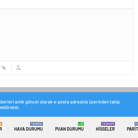
berleri anlık güncel olarak e-posta adresiniz üzerinden takip
ebilirsiniz.
K
TAHMİNİ
LİG
EKONOMİ
E
R
HAVA DURUMU
PUAN DURUMU
HISSELER
PARI