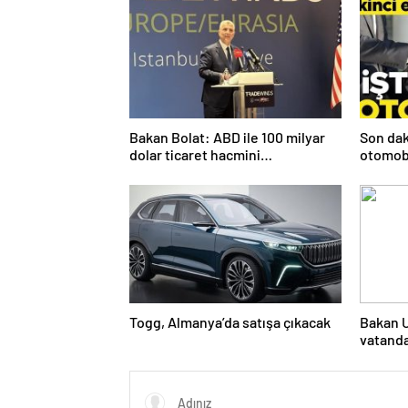
Bakan Bolat: ABD ile 100 milyar
Son dak
dolar ticaret hacmini
otomobi
gerçekleştirebiliriz
edin
Togg, Almanya’da satışa çıkacak
Bakan U
vatanda
ihtiyaçl