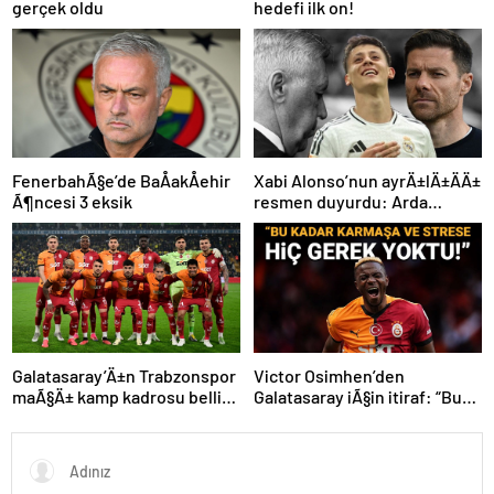
gerçek oldu
hedefi ilk on!
FenerbahÃ§e’de BaÅakÅehir
Xabi Alonso’nun ayrÄ±lÄ±ÄÄ±
Ã¶ncesi 3 eksik
resmen duyurdu: Arda
GÃ¼ler’in yeni hocasÄ±
olmak iÃ§in geri sayÄ±m
baÅladÄ±
Galatasaray’Ä±n Trabzonspor
Victor Osimhen’den
maÃ§Ä± kamp kadrosu belli
Galatasaray iÃ§in itiraf: “Bu
oldu: Tek eksik
kadar strese gerek yoktu”