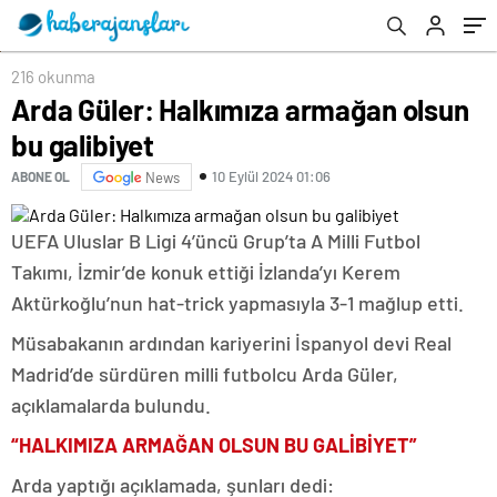
216 okunma
Arda Güler: Halkımıza armağan olsun
bu galibiyet
10 Eylül 2024 01:06
ABONE OL
News
UEFA Uluslar B Ligi 4’üncü Grup’ta A Milli Futbol
Takımı, İzmir’de konuk ettiği İzlanda’yı Kerem
Aktürkoğlu’nun hat-trick yapmasıyla 3-1 mağlup etti.
Müsabakanın ardından kariyerini İspanyol devi Real
Madrid’de sürdüren milli futbolcu Arda Güler,
açıklamalarda bulundu.
“HALKIMIZA ARMAĞAN OLSUN BU GALİBİYET”
Arda yaptığı açıklamada, şunları dedi: