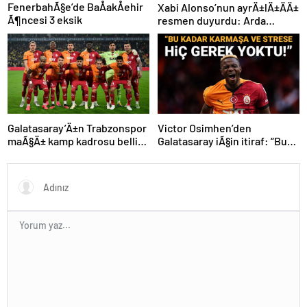
FenerbahÃ§e’de BaÅakÅehir
Xabi Alonso’nun ayrÄ±lÄ±ÄÄ±
Ã¶ncesi 3 eksik
resmen duyurdu: Arda
GÃ¼ler’in yeni hocasÄ±
olmak iÃ§in geri sayÄ±m
baÅladÄ±
Galatasaray’Ä±n Trabzonspor
Victor Osimhen’den
maÃ§Ä± kamp kadrosu belli
Galatasaray iÃ§in itiraf: “Bu
oldu: Tek eksik
kadar strese gerek yoktu”