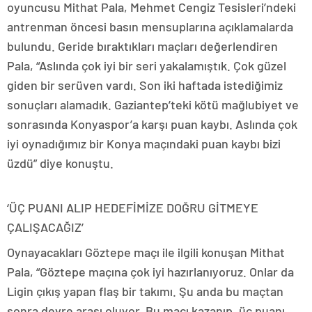
oyuncusu Mithat Pala, Mehmet Cengiz Tesisleri’ndeki
antrenman öncesi basın mensuplarına açıklamalarda
bulundu. Geride bıraktıkları maçları değerlendiren
Pala, “Aslında çok iyi bir seri yakalamıştık. Çok güzel
giden bir serüven vardı. Son iki haftada istediğimiz
sonuçları alamadık. Gaziantep’teki kötü mağlubiyet ve
sonrasında Konyaspor’a karşı puan kaybı. Aslında çok
iyi oynadığımız bir Konya maçındaki puan kaybı bizi
üzdü” diye konuştu.
‘ÜÇ PUANI ALIP HEDEFİMİZE DOĞRU GİTMEYE
ÇALIŞACAĞIZ’
Oynayacakları Göztepe maçı ile ilgili konuşan Mithat
Pala, “Göztepe maçına çok iyi hazırlanıyoruz. Onlar da
Ligin çıkış yapan flaş bir takımı. Şu anda bu maçtan
sonra devre arası oluyor. Bu maçı kazanıp, üç puanı