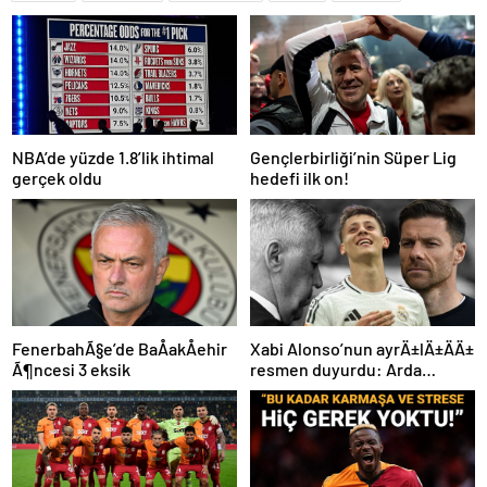
NBA’de yüzde 1.8’lik ihtimal
Gençlerbirliği’nin Süper Lig
gerçek oldu
hedefi ilk on!
FenerbahÃ§e’de BaÅakÅehir
Xabi Alonso’nun ayrÄ±lÄ±ÄÄ±
Ã¶ncesi 3 eksik
resmen duyurdu: Arda
GÃ¼ler’in yeni hocasÄ±
olmak iÃ§in geri sayÄ±m
baÅladÄ±