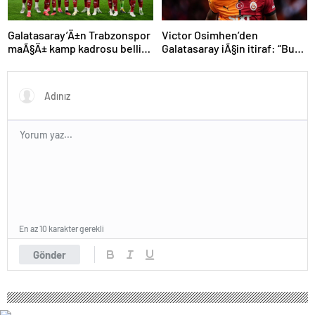
Galatasaray’Ä±n Trabzonspor
Victor Osimhen’den
maÃ§Ä± kamp kadrosu belli
Galatasaray iÃ§in itiraf: “Bu
oldu: Tek eksik
kadar strese gerek yoktu”
En az 10 karakter gerekli
Gönder