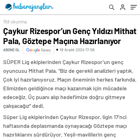
158 okunma
Çaykur Rizespor’un Genç Yıldızı Mithat
Pala, Göztepe Maçına Hazırlanıyor
18 Aralık 2024 17:56
ABONE OL
News
SÜPER Lig ekiplerinden Çaykur Rizespor’un genç
oyuncusu Mithat Pala, “Biz de gerekli analizleri yaptık.
Çok iyi hazırlanıyoruz. Maçın öneminin herkes farkında.
Elimizden geldiğince maçı kazanmak için mücadele
edeceğiz. Üç puanı alıp hedefimize doğru gitmeye
çalışacağız” dedi.
Süper Lig ekiplerinden Çaykur Rizespor, ligin 17’nci
haftasında deplasmanda oynayacağı Göztepe maçı
hazırlıklarını sürdürüyor. Yeşil-mavililerin genç