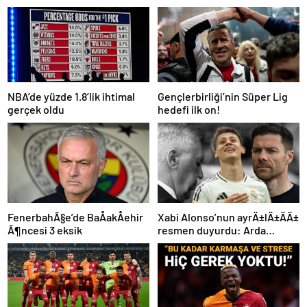
NBA’de yüzde 1.8’lik ihtimal
Gençlerbirliği’nin Süper Lig
gerçek oldu
hedefi ilk on!
FenerbahÃ§e’de BaÅakÅehir
Xabi Alonso’nun ayrÄ±lÄ±ÄÄ±
Ã¶ncesi 3 eksik
resmen duyurdu: Arda
GÃ¼ler’in yeni hocasÄ±
olmak iÃ§in geri sayÄ±m
baÅladÄ±