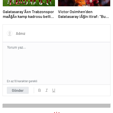
Galatasaray’Ä±n Trabzonspor
Victor Osimhen’den
maÃ§Ä± kamp kadrosu belli
Galatasaray iÃ§in itiraf: “Bu
oldu: Tek eksik
kadar strese gerek yoktu”
En az 10 karakter gerekli
Gönder