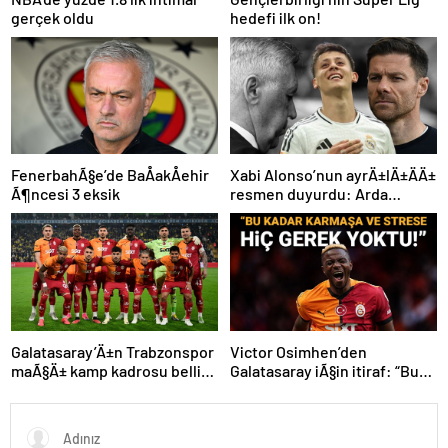
gerçek oldu
hedefi ilk on!
FenerbahÃ§e’de BaÅakÅehir
Xabi Alonso’nun ayrÄ±lÄ±ÄÄ±
Ã¶ncesi 3 eksik
resmen duyurdu: Arda
GÃ¼ler’in yeni hocasÄ±
olmak iÃ§in geri sayÄ±m
baÅladÄ±
Galatasaray’Ä±n Trabzonspor
Victor Osimhen’den
maÃ§Ä± kamp kadrosu belli
Galatasaray iÃ§in itiraf: “Bu
oldu: Tek eksik
kadar strese gerek yoktu”