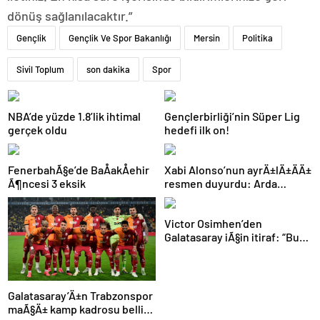
dönüş sağlanılacaktır.”
Gençlik
Gençlik Ve Spor Bakanlığı
Mersin
Politika
Sivil Toplum
son dakika
Spor
NBA’de yüzde 1.8’lik ihtimal
Gençlerbirliği’nin Süper Lig
gerçek oldu
hedefi ilk on!
FenerbahÃ§e’de BaÅakÅehir
Xabi Alonso’nun ayrÄ±lÄ±ÄÄ±
Ã¶ncesi 3 eksik
resmen duyurdu: Arda
GÃ¼ler’in yeni hocasÄ±
olmak iÃ§in geri sayÄ±m
Victor Osimhen’den
baÅladÄ±
Galatasaray iÃ§in itiraf: “Bu
kadar strese gerek yoktu”
Galatasaray’Ä±n Trabzonspor
maÃ§Ä± kamp kadrosu belli