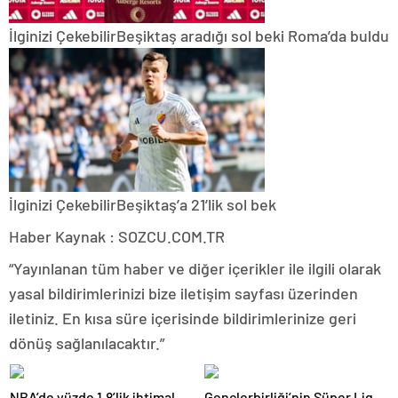
İlginizi Çekebilir
Beşiktaş aradığı sol beki Roma’da buldu
İlginizi Çekebilir
Beşiktaş’a 21’lik sol bek
Haber Kaynak : SOZCU.COM.TR
“Yayınlanan tüm haber ve diğer içerikler ile ilgili olarak
yasal bildirimlerinizi bize iletişim sayfası üzerinden
iletiniz. En kısa süre içerisinde bildirimlerinize geri
dönüş sağlanılacaktır.”
NBA’de yüzde 1.8’lik ihtimal
Gençlerbirliği’nin Süper Lig