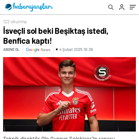
122 okunma
İsveçli sol beki Beşiktaş istedi,
Benfica kaptı!
4 Şubat 2025 18:36
ABONE OL
News
Teknik direktör Ole Gunnar Solskjaer’in raporu