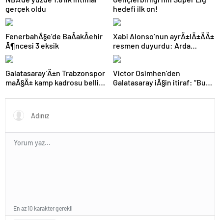
gerçek oldu
hedefi ilk on!
FenerbahÃ§e’de BaÅakÅehir
Xabi Alonso’nun ayrÄ±lÄ±ÄÄ±
Ã¶ncesi 3 eksik
resmen duyurdu: Arda
GÃ¼ler’in yeni hocasÄ±
olmak iÃ§in geri sayÄ±m
Galatasaray’Ä±n Trabzonspor
Victor Osimhen’den
baÅladÄ±
maÃ§Ä± kamp kadrosu belli
Galatasaray iÃ§in itiraf: “Bu
oldu: Tek eksik
kadar strese gerek yoktu”
En az 10 karakter gerekli