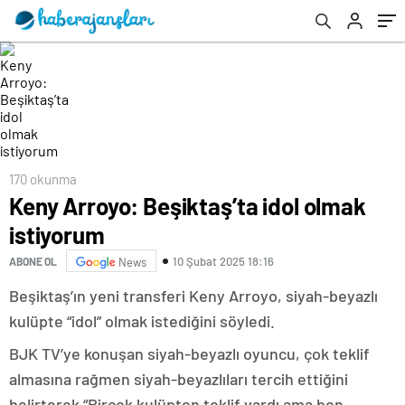
170 okunma
Keny Arroyo: Beşiktaş’ta idol olmak
istiyorum
10 Şubat 2025 18:16
ABONE OL
News
Beşiktaş’ın yeni transferi Keny Arroyo, siyah-beyazlı
kulüpte “idol” olmak istediğini söyledi.
BJK TV’ye konuşan siyah-beyazlı oyuncu, çok teklif
almasına rağmen siyah-beyazlıları tercih ettiğini
belirterek “Birçok kulüpten teklif vardı ama ben