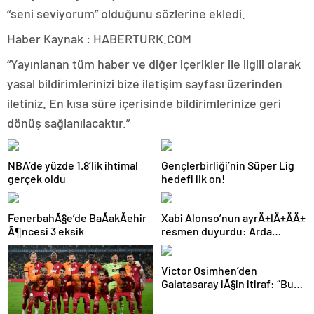
“seni seviyorum” olduğunu sözlerine ekledi.
Haber Kaynak : HABERTURK.COM
“Yayınlanan tüm haber ve diğer içerikler ile ilgili olarak
yasal bildirimlerinizi bize iletişim sayfası üzerinden
iletiniz. En kısa süre içerisinde bildirimlerinize geri
dönüş sağlanılacaktır.”
NBA’de yüzde 1.8’lik ihtimal
Gençlerbirliği’nin Süper Lig
gerçek oldu
hedefi ilk on!
FenerbahÃ§e’de BaÅakÅehir
Xabi Alonso’nun ayrÄ±lÄ±ÄÄ±
Ã¶ncesi 3 eksik
resmen duyurdu: Arda
GÃ¼ler’in yeni hocasÄ±
olmak iÃ§in geri sayÄ±m
Victor Osimhen’den
baÅladÄ±
Galatasaray iÃ§in itiraf: “Bu
kadar strese gerek yoktu”