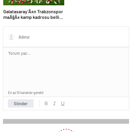
Galatasaray’Ä±n Trabzonspor
maÃ§Ä± kamp kadrosu belli
oldu: Tek eksik
En az 10 karakter gerekli
Gönder