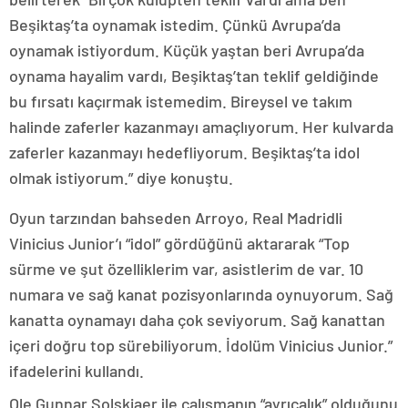
Beşiktaş’ta oynamak istedim. Çünkü Avrupa’da
oynamak istiyordum. Küçük yaştan beri Avrupa’da
oynama hayalim vardı, Beşiktaş’tan teklif geldiğinde
bu fırsatı kaçırmak istemedim. Bireysel ve takım
halinde zaferler kazanmayı amaçlıyorum. Her kulvarda
zaferler kazanmayı hedefliyorum. Beşiktaş’ta idol
olmak istiyorum.” diye konuştu.
Oyun tarzından bahseden Arroyo, Real Madridli
Vinicius Junior’ı “idol” gördüğünü aktararak “Top
sürme ve şut özelliklerim var, asistlerim de var. 10
numara ve sağ kanat pozisyonlarında oynuyorum. Sağ
kanatta oynamayı daha çok seviyorum. Sağ kanattan
içeri doğru top sürebiliyorum. İdolüm Vinicius Junior.”
ifadelerini kullandı.
Ole Gunnar Solskjaer ile çalışmanın “ayrıcalık” olduğunu