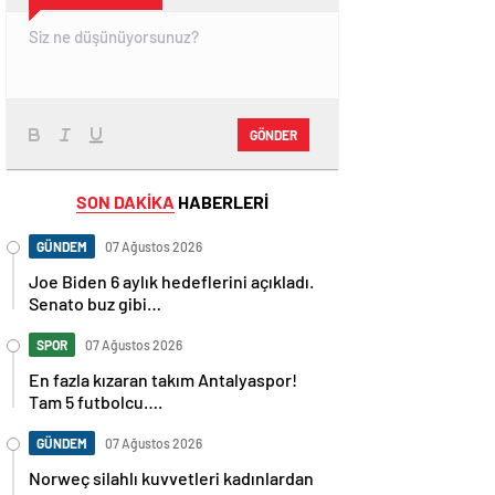
GÖNDER
SON DAKİKA
HABERLERİ
GÜNDEM
07 Ağustos 2026
Joe Biden 6 aylık hedeflerini açıkladı.
Senato buz gibi…
SPOR
07 Ağustos 2026
En fazla kızaran takım Antalyaspor!
Tam 5 futbolcu….
GÜNDEM
07 Ağustos 2026
Norweç silahlı kuvvetleri kadınlardan