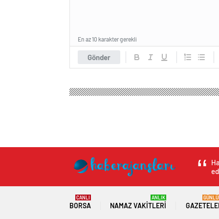
En az 10 karakter gerekli
Gönder
Ha
ed
CANLI
ANLIK
GÜNLÜ
BORSA
NAMAZ VAKITLERI
GAZETELE