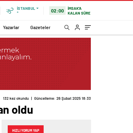
İMSAK'A
İSTANBUL
02:00
KALAN SÜRE
°
Yazarlar
Gazeteler
132 kez okundu
|
Güncelleme: 26 Şubat 2025 18:33
an oldu
HIZLI YORUM YAP