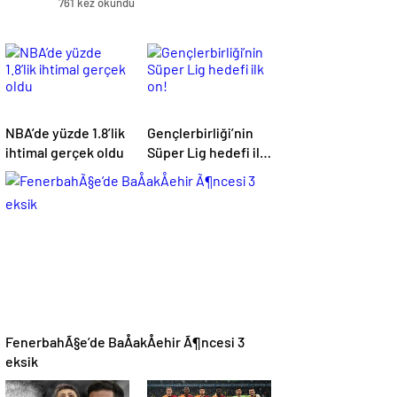
761 kez okundu
NBA’de yüzde 1.8’lik
Gençlerbirliği’nin
ihtimal gerçek oldu
Süper Lig hedefi ilk
on!
FenerbahÃ§e’de BaÅakÅehir Ã¶ncesi 3
eksik