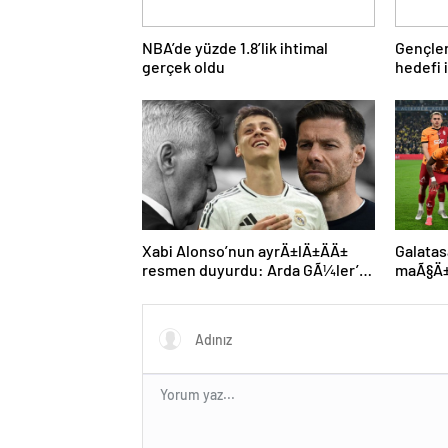
NBA’de yüzde 1.8’lik ihtimal
Gençler
gerçek oldu
hedefi i
Xabi Alonso’nun ayrÄ±lÄ±ÄÄ±
Galatas
resmen duyurdu: Arda GÃ¼ler’in
maÃ§Ä± 
yeni hocasÄ± olmak iÃ§in geri
Tek eks
sayÄ±m baÅladÄ±