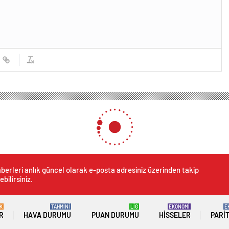
berleri anlık güncel olarak e-posta adresiniz üzerinden takip
ebilirsiniz.
K
TAHMİNİ
LİG
EKONOMİ
E
R
HAVA DURUMU
PUAN DURUMU
HISSELER
PARI