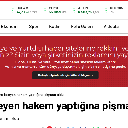
DOLAR
EURO
ALTIN
BITCOIN
47,7059
55,0159
6.583,75
%
0.17%
0%
1,40
Ekonomi
Spor
Kadın
Foto Galeri
Videolar
za isteyen hakem yaptığına pişman oldu
teyen hakem yaptığına pişm