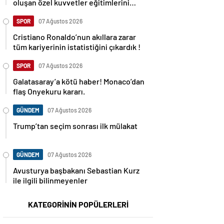
oluşan özel kuvvetler eğitimlerini
başlattı.
SPOR
07 Ağustos 2026
Cristiano Ronaldo’nun akıllara zarar
tüm kariyerinin istatistiğini çıkardık !
SPOR
07 Ağustos 2026
Galatasaray’a kötü haber! Monaco’dan
flaş Onyekuru kararı.
GÜNDEM
07 Ağustos 2026
Trump’tan seçim sonrası ilk mülakat
GÜNDEM
07 Ağustos 2026
Avusturya başbakanı Sebastian Kurz
ile ilgili bilinmeyenler
KATEGORİNİN POPÜLERLERİ