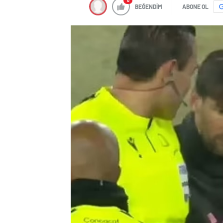
0
BEĞENDİM
ABONE OL