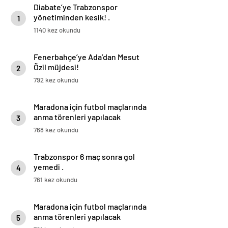
Diabate’ye Trabzonspor
yönetiminden kesik! .
1
1140 kez okundu
Fenerbahçe’ye Ada’dan Mesut
Özil müjdesi!
2
792 kez okundu
Maradona için futbol maçlarında
anma törenleri yapılacak
3
768 kez okundu
Trabzonspor 6 maç sonra gol
yemedi .
4
761 kez okundu
Maradona için futbol maçlarında
anma törenleri yapılacak
5