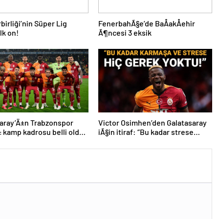
birliği’nin Süper Lig
FenerbahÃ§e’de BaÅakÅehir
lk on!
Ã¶ncesi 3 eksik
aray’Ä±n Trabzonspor
Victor Osimhen’den Galatasaray
kamp kadrosu belli oldu:
iÃ§in itiraf: “Bu kadar strese
ik
gerek yoktu”