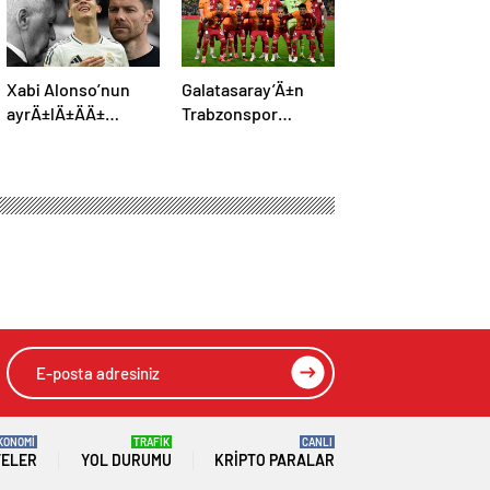
Xabi Alonso’nun
Galatasaray’Ä±n
ayrÄ±lÄ±ÄÄ±
Trabzonspor
resmen duyurdu:
maÃ§Ä± kamp
Arda GÃ¼ler’in yeni
kadrosu belli oldu:
hocasÄ± olmak
Tek eksik
iÃ§in geri sayÄ±m
baÅladÄ±
KONOMİ
TRAFİK
CANLI
TELER
YOL DURUMU
KRIPTO PARALAR