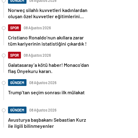
GÜNDEM
08 Ağustos 2026
Norweç silahlı kuvvetleri kadınlardan
oluşan özel kuvvetler eğitimlerini
başlattı.
SPOR
08 Ağustos 2026
Cristiano Ronaldo’nun akıllara zarar
tüm kariyerinin istatistiğini çıkardık !
SPOR
08 Ağustos 2026
Galatasaray’a kötü haber! Monaco’dan
flaş Onyekuru kararı.
GÜNDEM
08 Ağustos 2026
Trump’tan seçim sonrası ilk mülakat
GÜNDEM
08 Ağustos 2026
Avusturya başbakanı Sebastian Kurz
ile ilgili bilinmeyenler