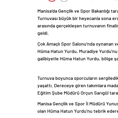
Manisa’da Gençlik ve Spor Bakanlığı ta
Turnuvası büyük bir heyecanla sona erdi
arasında gerçekleşen turnuvanın final
geldi.
Çok Amaçlı Spor Salonu’nda oynanan ve
Hüma Hatun Yurdu, Muradiye Yurdu’nu 3
galibiyetle Hüma Hatun Yurdu, bölge ş
Turnuva boyunca sporcuların sergiledik
yaşattı. Dereceye giren takımlara mada
Eğitim Şube Müdürü Orçun Sarıgül taraf
Manisa Gençlik ve Spor İl Müdürü Yunus
olan Hüma Hatun Yurdu’nu tebrik edere