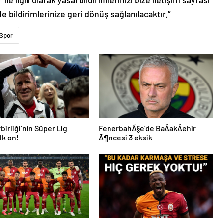
le ilgili olarak yasal bildirimlerinizi bize iletişim sayfası
de bildirimlerinize geri dönüş sağlanılacaktır.”
Spor
birliği’nin Süper Lig
FenerbahÃ§e’de BaÅakÅehir
lk on!
Ã¶ncesi 3 eksik