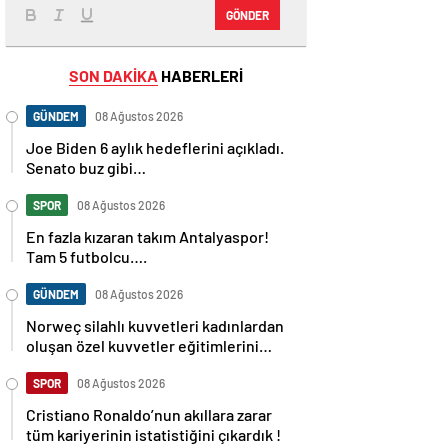
GÖNDER
SON DAKİKA
HABERLERİ
GÜNDEM
08 Ağustos 2026
Joe Biden 6 aylık hedeflerini açıkladı.
Senato buz gibi…
SPOR
08 Ağustos 2026
En fazla kızaran takım Antalyaspor!
Tam 5 futbolcu….
GÜNDEM
08 Ağustos 2026
Norweç silahlı kuvvetleri kadınlardan
oluşan özel kuvvetler eğitimlerini
başlattı.
SPOR
08 Ağustos 2026
Cristiano Ronaldo’nun akıllara zarar
tüm kariyerinin istatistiğini çıkardık !