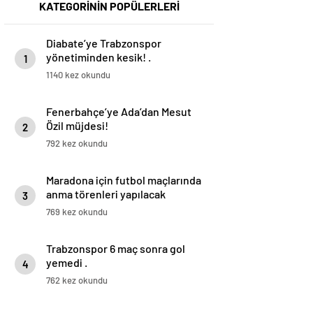
KATEGORİNİN POPÜLERLERİ
Diabate’ye Trabzonspor
yönetiminden kesik! .
1
1140 kez okundu
Fenerbahçe’ye Ada’dan Mesut
Özil müjdesi!
2
792 kez okundu
Maradona için futbol maçlarında
anma törenleri yapılacak
3
769 kez okundu
Trabzonspor 6 maç sonra gol
yemedi .
4
762 kez okundu