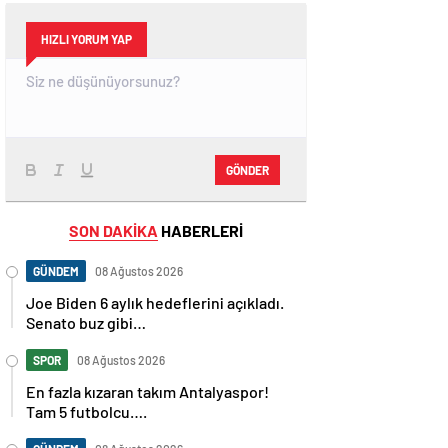
HIZLI YORUM YAP
GÖNDER
SON DAKİKA
HABERLERİ
GÜNDEM
08 Ağustos 2026
Joe Biden 6 aylık hedeflerini açıkladı.
Senato buz gibi…
SPOR
08 Ağustos 2026
En fazla kızaran takım Antalyaspor!
Tam 5 futbolcu….