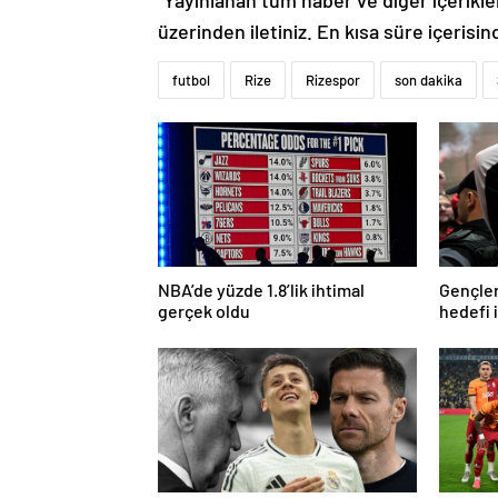
“Yayınlanan tüm haber ve diğer içerikler i
üzerinden iletiniz. En kısa süre içerisin
futbol
Rize
Rizespor
son dakika
NBA’de yüzde 1.8’lik ihtimal
Gençler
gerçek oldu
hedefi i