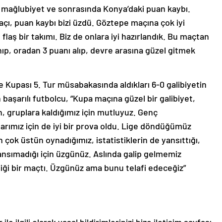
ü mağlubiyet ve sonrasında Konya’daki puan kaybı.
açı, puan kaybı bizi üzdü. Göztepe maçına çok iyi
 flaş bir takımı. Biz de onlara iyi hazırlandık. Bu maçtan
ıp, oradan 3 puanı alıp, devre arasına güzel gitmek
e Kupası 5. Tur müsabakasında aldıkları 6-0 galibiyetin
başarılı futbolcu, “Kupa maçına güzel bir galibiyet,
çin, gruplara kaldığımız için mutluyuz. Genç
arımız için de iyi bir prova oldu. Lige döndüğümüz
k üstün oynadığımız, istatistiklerin de yansıttığı,
nsımadığı için üzgünüz. Aslında galip gelmemiz
iği bir maçtı. Üzgünüz ama bunu telafi edeceğiz”