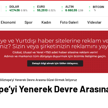
DOLAR
EURO
ALTIN
BITCOIN
47,7436
55,2510
6.660,55
%
0.18%
0.32%
2,59
Ekonomi
Spor
Kadın
Foto Galeri
Videolar
 Göztepe’yi Yenerek Devre Arasına Güzel Girmek İstiyoruz
epe’yi Yenerek Devre Arasın