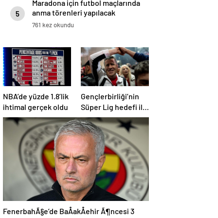
Maradona için futbol maçlarında
anma törenleri yapılacak
5
761 kez okundu
NBA’de yüzde 1.8’lik
Gençlerbirliği’nin
ihtimal gerçek oldu
Süper Lig hedefi ilk
on!
FenerbahÃ§e’de BaÅakÅehir Ã¶ncesi 3