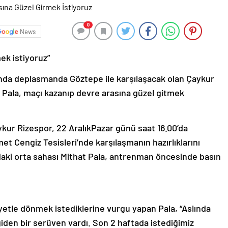
0
News
ek istiyoruz”
sında deplasmanda Göztepe ile karşılaşacak olan Çaykur
Pala, maçı kazanıp devre arasına güzel gitmek
ykur Rizespor, 22 AralıkPazar günü saat 16.00’da
et Cengiz Tesisleri’nde karşılaşmanın hazırlıklarını
aki orta sahası Mithat Pala, antrenman öncesinde basın
etle dönmek istediklerine vurgu yapan Pala, “Aslında
 giden bir serüven vardı. Son 2 haftada istediğimiz