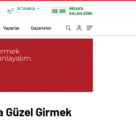
İMSAK'A
İSTANBUL
02:00
KALAN SÜRE
°
Yazarlar
Gazeteler
a Güzel Girmek