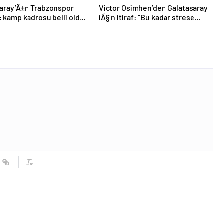
aray’Ä±n Trabzonspor
Victor Osimhen’den Galatasaray
kamp kadrosu belli oldu:
iÃ§in itiraf: “Bu kadar strese
ik
gerek yoktu”