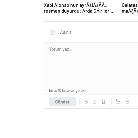
Xabi Alonso’nun ayrÄ±lÄ±ÄÄ±
Galatas
resmen duyurdu: Arda GÃ¼ler’in
maÃ§Ä± 
yeni hocasÄ± olmak iÃ§in geri
Tek eks
sayÄ±m baÅladÄ±
En az 10 karakter gerekli
Gönder