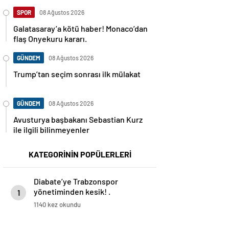
SPOR
08 Ağustos 2026
Galatasaray’a kötü haber! Monaco’dan
flaş Onyekuru kararı.
GÜNDEM
08 Ağustos 2026
Trump’tan seçim sonrası ilk mülakat
GÜNDEM
08 Ağustos 2026
Avusturya başbakanı Sebastian Kurz
ile ilgili bilinmeyenler
KATEGORİNİN POPÜLERLERİ
Diabate’ye Trabzonspor
yönetiminden kesik! .
1
1140 kez okundu