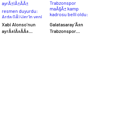
Xabi Alonso’nun
Galatasaray’Ä±n
ayrÄ±lÄ±ÄÄ±
Trabzonspor
resmen duyurdu:
maÃ§Ä± kamp
Arda GÃ¼ler’in yeni
kadrosu belli oldu:
hocasÄ± olmak
Tek eksik
iÃ§in geri sayÄ±m
baÅladÄ±