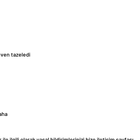
üven tazeledi
daha
le ilgili olarak yasal bildirimlerinizi bize iletişim sayfası