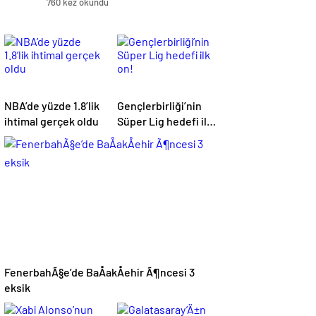
760 kez okundu
NBA’de yüzde 1.8’lik
Gençlerbirliği’nin
ihtimal gerçek oldu
Süper Lig hedefi ilk
on!
FenerbahÃ§e’de BaÅakÅehir Ã¶ncesi 3
eksik