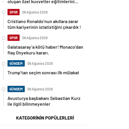
oluşan özel kuvvetler eğitimlerini
başlattı.
SPOR
06 Ağustos 2026
Cristiano Ronaldo’nun akıllara zarar
tüm kariyerinin istatistiğini çıkardık !
SPOR
06 Ağustos 2026
Galatasaray’a kötü haber! Monaco’dan
flaş Onyekuru kararı.
GÜNDEM
06 Ağustos 2026
Trump’tan seçim sonrası ilk mülakat
GÜNDEM
06 Ağustos 2026
Avusturya başbakanı Sebastian Kurz
ile ilgili bilinmeyenler
KATEGORİNİN POPÜLERLERİ