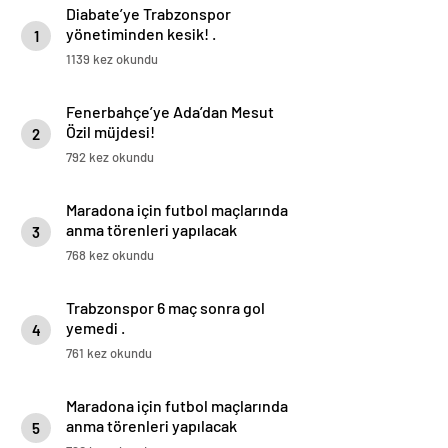
Diabate’ye Trabzonspor
yönetiminden kesik! .
1
1139 kez okundu
Fenerbahçe’ye Ada’dan Mesut
Özil müjdesi!
2
792 kez okundu
Maradona için futbol maçlarında
anma törenleri yapılacak
3
768 kez okundu
Trabzonspor 6 maç sonra gol
yemedi .
4
761 kez okundu
Maradona için futbol maçlarında
anma törenleri yapılacak
5