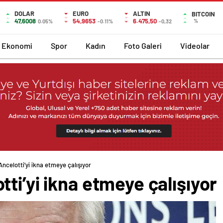
DOLAR
EURO
ALTIN
BITCOIN
47,6008
54,9653
6.475,50
%
0.05%
-0.11%
-0,32
Ekonomi
Spor
Kadın
Foto Galeri
Videolar
ncelotti’yi ikna etmeye çalışıyor
ti’yi ikna etmeye çalışıyor