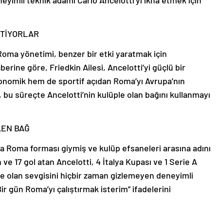
eneyimli teknik adamı Carlo Ancelotti’yi ikna etmek için
STİYORLAR
Roma yönetimi, benzer bir etki yaratmak için
berine göre, Friedkin Ailesi, Ancelotti’yi güçlü bir
konomik hem de sportif açıdan Roma’yı Avrupa’nın
 bu süreçte Ancelotti’nin kulüple olan bağını kullanmayı
LEN BAĞ
nda Roma forması giymiş ve kulüp efsaneleri arasına adını
e 17 gol atan Ancelotti, 4 İtalya Kupası ve 1 Serie A
 olan sevgisini hiçbir zaman gizlemeyen deneyimli
r gün Roma’yı çalıştırmak isterim” ifadelerini