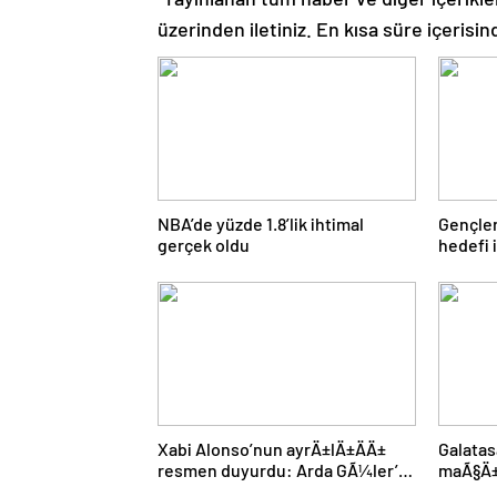
üzerinden iletiniz. En kısa süre içerisin
NBA’de yüzde 1.8’lik ihtimal
Gençler
gerçek oldu
hedefi i
Xabi Alonso’nun ayrÄ±lÄ±ÄÄ±
Galatas
resmen duyurdu: Arda GÃ¼ler’in
maÃ§Ä± 
yeni hocasÄ± olmak iÃ§in geri
Tek eks