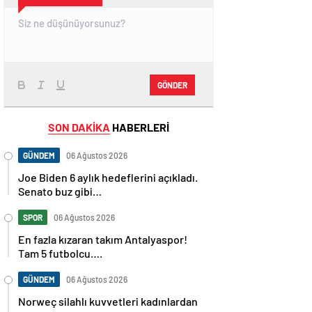
GÖNDER
SON DAKİKA
HABERLERİ
GÜNDEM
06 Ağustos 2026
Joe Biden 6 aylık hedeflerini açıkladı.
Senato buz gibi…
SPOR
06 Ağustos 2026
En fazla kızaran takım Antalyaspor!
Tam 5 futbolcu….
GÜNDEM
06 Ağustos 2026
Norweç silahlı kuvvetleri kadınlardan