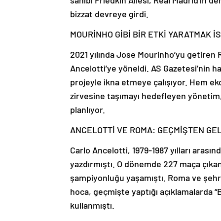
sahibi Friedkin Ailesi, Real Madrid’in d
bizzat devreye girdi.
MOURİNHO GİBİ BİR ETKİ YARATMAK İ
2021 yılında Jose Mourinho’yu getiren 
Ancelotti’ye yöneldi. AS Gazetesi’nin ha
projeyle ikna etmeye çalışıyor. Hem e
zirvesine taşımayı hedefleyen yönetim,
planlıyor.
ANCELOTTİ VE ROMA: GEÇMİŞTEN GE
Carlo Ancelotti, 1979-1987 yılları arası
yazdırmıştı. O dönemde 227 maça çıkan v
şampiyonluğu yaşamıştı. Roma ve şehre
hoca, geçmişte yaptığı açıklamalarda “Bi
kullanmıştı.