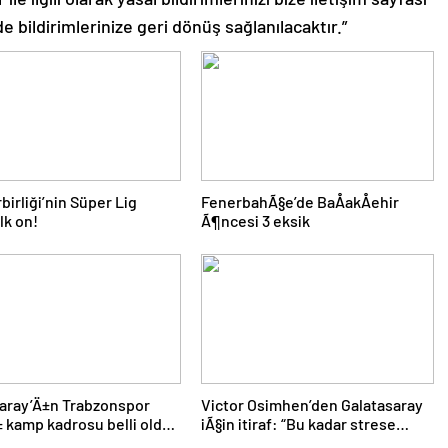
de bildirimlerinize geri dönüş sağlanılacaktır.”
birliği’nin Süper Lig
FenerbahÃ§e’de BaÅakÅehir
lk on!
Ã¶ncesi 3 eksik
aray’Ä±n Trabzonspor
Victor Osimhen’den Galatasaray
kamp kadrosu belli oldu:
iÃ§in itiraf: “Bu kadar strese
ik
gerek yoktu”