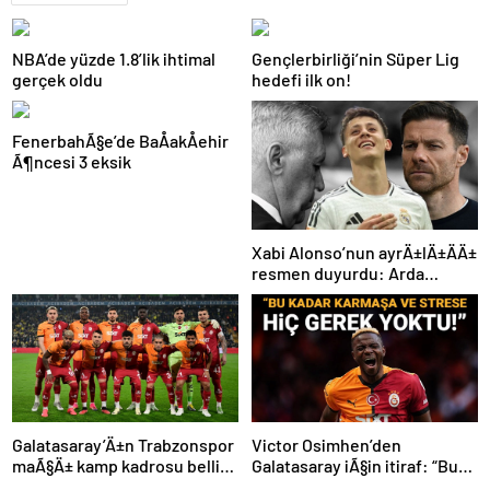
NBA’de yüzde 1.8’lik ihtimal
Gençlerbirliği’nin Süper Lig
gerçek oldu
hedefi ilk on!
FenerbahÃ§e’de BaÅakÅehir
Ã¶ncesi 3 eksik
Xabi Alonso’nun ayrÄ±lÄ±ÄÄ±
resmen duyurdu: Arda
GÃ¼ler’in yeni hocasÄ±
olmak iÃ§in geri sayÄ±m
baÅladÄ±
Galatasaray’Ä±n Trabzonspor
Victor Osimhen’den
maÃ§Ä± kamp kadrosu belli
Galatasaray iÃ§in itiraf: “Bu
oldu: Tek eksik
kadar strese gerek yoktu”