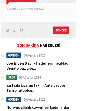
GÖNDER
SON DAKİKA
HABERLERİ
GÜNDEM
08 Ağustos 2026
Joe Biden 6 aylık hedeflerini açıkladı.
Senato buz gibi…
SPOR
08 Ağustos 2026
En fazla kızaran takım Antalyaspor!
Tam 5 futbolcu….
GÜNDEM
08 Ağustos 2026
Norweç silahlı kuvvetleri kadınlardan