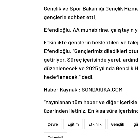
Gençlik ve Spor Bakanlığı Gençlik Hizm
gençlerle sohbet etti.
Efendioğlu, AA muhabirine, çalıştayın y
Etkinlikte gençlerin beklentileri ve talep
Efendioğlu, “Gençlerimiz diledikleri otur
getiriyor. Süreç içerisinde yerel, ardın
düzenlenecek ve 2025 yılında Gençlik Ha
hedeflenecek.” dedi.
Haber Kaynak : SONDAKIKA.COM
“Yayınlanan tüm haber ve diğer içerikler i
üzerinden iletiniz. En kısa süre içerisin
Çevre
Eğitim
Etkinlik
Gençlik
gü
Teknoloji