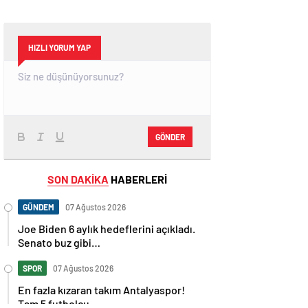
HIZLI YORUM YAP
GÖNDER
SON DAKİKA
HABERLERİ
GÜNDEM
07 Ağustos 2026
Joe Biden 6 aylık hedeflerini açıkladı.
Senato buz gibi…
SPOR
07 Ağustos 2026
En fazla kızaran takım Antalyaspor!
Tam 5 futbolcu….