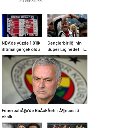
761 kez okundu
NBA’de yüzde 1.8’lik
Gençlerbirliği’nin
ihtimal gerçek oldu
Süper Lig hedefi ilk
on!
FenerbahÃ§e’de BaÅakÅehir Ã¶ncesi 3
eksik