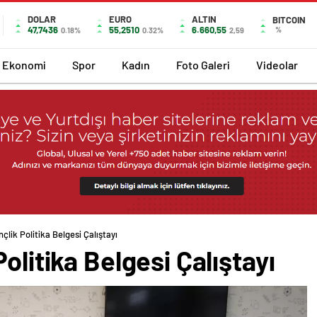
DOLAR
EURO
ALTIN
BITCOIN
47,7436
55,2510
6.660,55
%
0.18%
0.32%
2,59
Ekonomi
Spor
Kadın
Foto Galeri
Videolar
çlik Politika Belgesi Çalıştayı
olitika Belgesi Çalıştayı