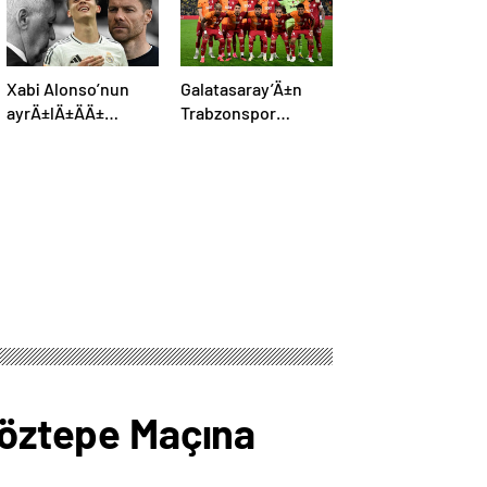
Xabi Alonso’nun
Galatasaray’Ä±n
ayrÄ±lÄ±ÄÄ±
Trabzonspor
resmen duyurdu:
maÃ§Ä± kamp
Arda GÃ¼ler’in yeni
kadrosu belli oldu:
hocasÄ± olmak
Tek eksik
iÃ§in geri sayÄ±m
baÅladÄ±
 Göztepe Maçına