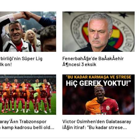
birliği’nin Süper Lig
FenerbahÃ§e’de BaÅakÅehir
lk on!
Ã¶ncesi 3 eksik
aray’Ä±n Trabzonspor
Victor Osimhen’den Galatasaray
kamp kadrosu belli oldu:
iÃ§in itiraf: “Bu kadar strese
ik
gerek yoktu”