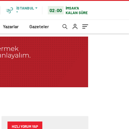
İMSAK'A
İSTANBUL
02:00
KALAN SÜRE
°
Yazarlar
Gazeteler
HIZLI YORUM YAP