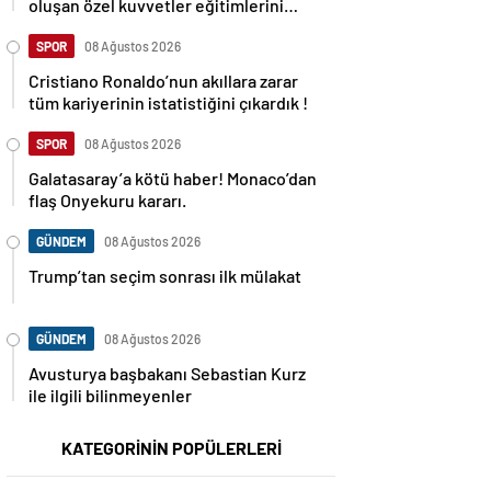
oluşan özel kuvvetler eğitimlerini
başlattı.
SPOR
08 Ağustos 2026
Cristiano Ronaldo’nun akıllara zarar
tüm kariyerinin istatistiğini çıkardık !
SPOR
08 Ağustos 2026
Galatasaray’a kötü haber! Monaco’dan
flaş Onyekuru kararı.
GÜNDEM
08 Ağustos 2026
Trump’tan seçim sonrası ilk mülakat
GÜNDEM
08 Ağustos 2026
Avusturya başbakanı Sebastian Kurz
ile ilgili bilinmeyenler
KATEGORİNİN POPÜLERLERİ