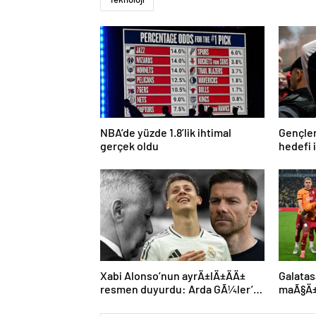
NBA’de yüzde 1.8’lik ihtimal
Gençler
gerçek oldu
hedefi i
Xabi Alonso’nun ayrÄ±lÄ±ÄÄ±
Galatas
resmen duyurdu: Arda GÃ¼ler’in
maÃ§Ä± 
yeni hocasÄ± olmak iÃ§in geri
Tek eks
sayÄ±m baÅladÄ±