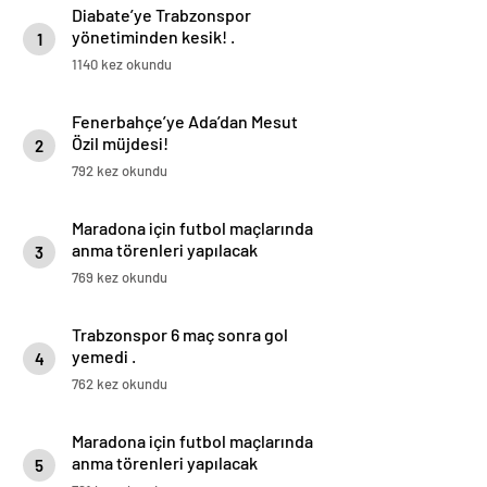
Diabate’ye Trabzonspor
yönetiminden kesik! .
1
1140 kez okundu
Fenerbahçe’ye Ada’dan Mesut
Özil müjdesi!
2
792 kez okundu
Maradona için futbol maçlarında
anma törenleri yapılacak
3
769 kez okundu
Trabzonspor 6 maç sonra gol
yemedi .
4
762 kez okundu
Maradona için futbol maçlarında
anma törenleri yapılacak
5