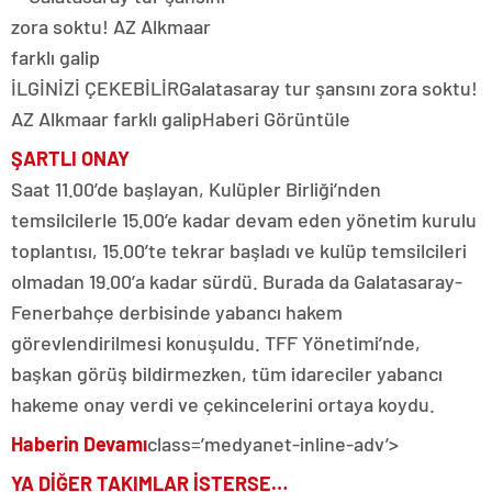
İLGİNİZİ ÇEKEBİLİR
Galatasaray tur şansını zora soktu!
AZ Alkmaar farklı galip
Haberi Görüntüle
ŞARTLI ONAY
Saat 11.00’de başlayan, Kulüpler Birliği’nden
temsilcilerle 15.00’e kadar devam eden yönetim kurulu
toplantısı, 15.00’te tekrar başladı ve kulüp temsilcileri
olmadan 19.00’a kadar sürdü. Burada da Galatasaray-
Fenerbahçe derbisinde yabancı hakem
görevlendirilmesi konuşuldu. TFF Yönetimi’nde,
başkan görüş bildirmezken, tüm idareciler yabancı
hakeme onay verdi ve çekincelerini ortaya koydu.
Haberin Devamı
class=’medyanet-inline-adv’>
YA DİĞER TAKIMLAR İSTERSE…