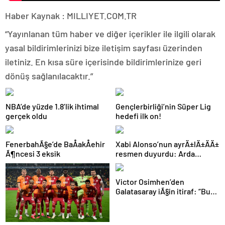
Haber Kaynak : MILLIYET.COM.TR
“Yayınlanan tüm haber ve diğer içerikler ile ilgili olarak
yasal bildirimlerinizi bize iletişim sayfası üzerinden
iletiniz. En kısa süre içerisinde bildirimlerinize geri
dönüş sağlanılacaktır.”
NBA’de yüzde 1.8’lik ihtimal
Gençlerbirliği’nin Süper Lig
gerçek oldu
hedefi ilk on!
FenerbahÃ§e’de BaÅakÅehir
Xabi Alonso’nun ayrÄ±lÄ±ÄÄ±
Ã¶ncesi 3 eksik
resmen duyurdu: Arda
GÃ¼ler’in yeni hocasÄ±
olmak iÃ§in geri sayÄ±m
Victor Osimhen’den
baÅladÄ±
Galatasaray iÃ§in itiraf: “Bu
kadar strese gerek yoktu”