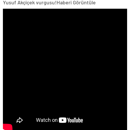
Yusuf Akçiçek vurgusu!
Haberi Görüntüle