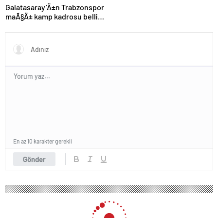
Galatasaray’Ä±n Trabzonspor
maÃ§Ä± kamp kadrosu belli
oldu: Tek eksik
En az 10 karakter gerekli
Gönder